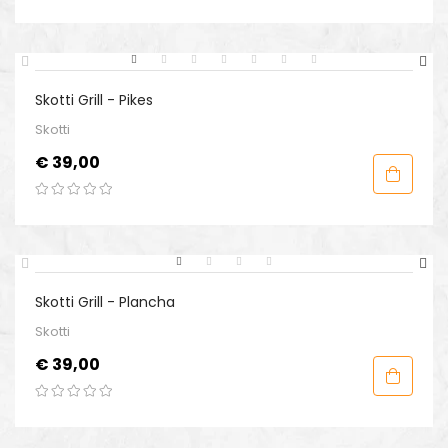
Skotti Grill - Pikes
Skotti
Prijs
€ 39,00
Skotti Grill - Plancha
Skotti
Prijs
€ 39,00