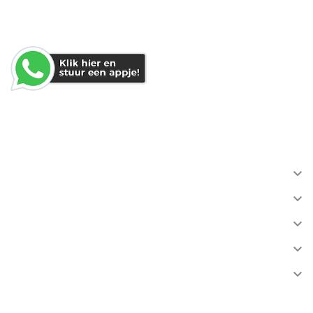
WHATSAPP
INFORMATIE

ACCOUNT

VERZENDING

KLANTENSERVICE

OVERIGEN
