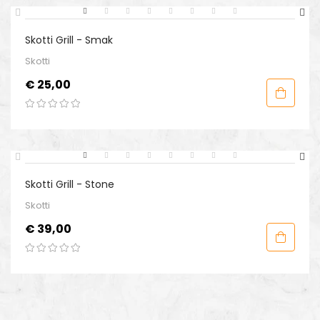
Skotti Grill - Smak
Skotti
Prijs
€ 25,00
Skotti Grill - Stone
Skotti
Prijs
€ 39,00