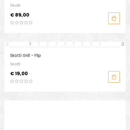
Skotti
Prijs
€ 89,00
Skotti Grill - Flip
Skotti
Prijs
€ 19,00