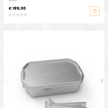
Skotti
Prijs
€ 189,00