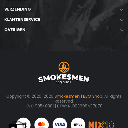
VERZENDING

KLANTENSERVICE

OVERIGEN

Copyright © 2020-2026
Smokesmen | BBQ Shop
. All Rights
Reserved.
KVK: 90540301 | BTW: NL003698437B78