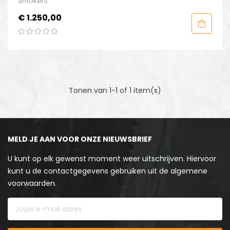
Smokers
Prijs
€ 1.250,00
Tonen van 1-1 of 1 item(s)
MELD JE AAN VOOR ONZE NIEUWSBRIEF
U kunt op elk gewenst moment weer uitschrijven. Hiervoor
kunt u de contactgegevens gebruiken uit de algemene
voorwaarden.