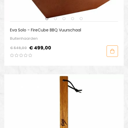
Eva Solo - FireCube BBQ Vuurschaal
Buitenhaarden
Normale
Prijs
€ 499,00
€ 549,00
prijs