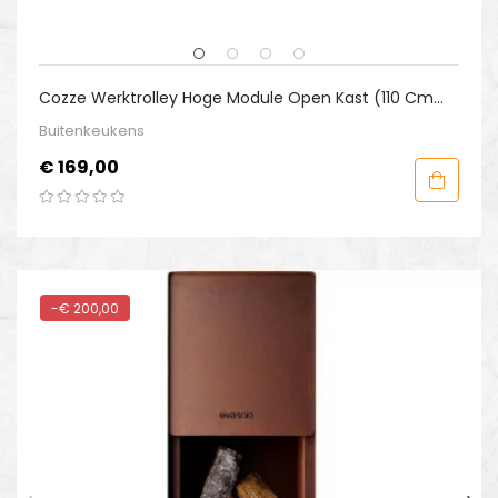
Cozze Werktrolley Hoge Module Open Kast (110 Cm
Hoog)
Buitenkeukens
Prijs
€ 169,00
-€ 200,00