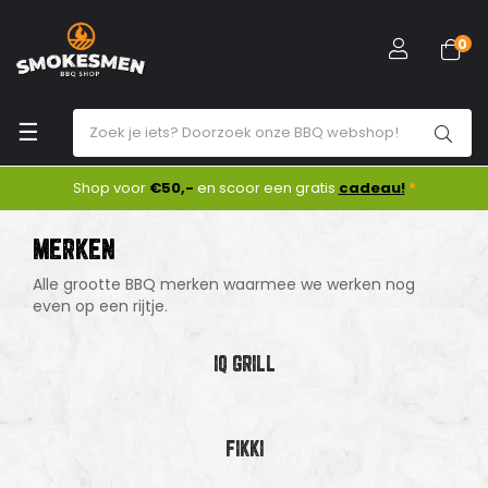
0
Toggle
☰
navigation
Shop voor
€50,-
en scoor een gratis
cadeau!
*
MERKEN
Alle grootte BBQ merken waarmee we werken nog
even op een rijtje.
IQ GRILL
FIKKI