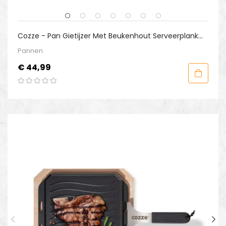
Cozze - Pan Gietijzer Met Beukenhout Serveerplank
16,5 Cm
Pannen
Prijs
€ 44,99