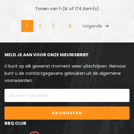
Tonen van 1-24 of 174 item(s)
1
2
3
…
8
Volgende
MELD JE AAN VOOR ONZE NIEUWSBRIEF
U kunt op elk gewenst moment weer uitschrijven. Hiervoor
kunt u de contactgegevens gebruiken uit de algemene
voorwaarden.
ABONNEREN
BBQ CLUB