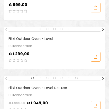
Prijs
€ 899,00
Fikki Outdoor Oven - Level
Buitenhaarden
Prijs
€ 1.299,00
-€ 50,00
Fikki Outdoor Oven - Level De Luxe
Buitenhaarden
Normale
Prijs
€ 1.949,00
€ 1.999,00
prijs