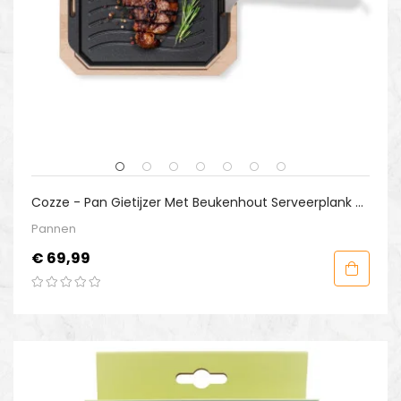
Cozze - Pan Gietijzer Met Beukenhout Serveerplank 33
Cm
Pannen
Prijs
€ 69,99