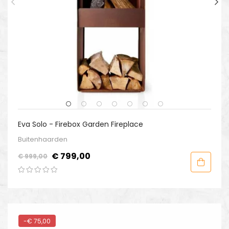
Eva Solo - Firebox Garden Fireplace
Buitenhaarden
Normale
Prijs
€ 799,00
€ 999,00
prijs
-€ 75,00