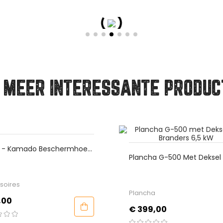
 MEER INTERESSANTE PRODUC
Finca La Barca - Bitter/Sw
ha G-500 Met Deksel En 2
Gerookt Paprikapoeder
ers 6,5 KW
Kruiden
ha
Prijs
€ 3,95
9,00