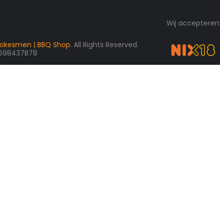
Wij accepteren
okesmen | BBQ Shop
. All Rights Reserved.
3698437B78