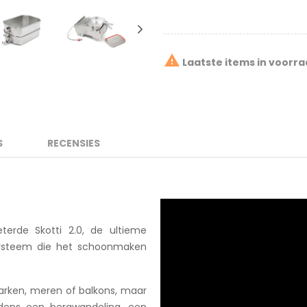

Laatste items in voorr
S
RECENSIES
erde Skotti 2.0, de ultieme
systeem die het schoonmaken
 parken, meren of balkons, maar
ijdens een bergwandeling, een