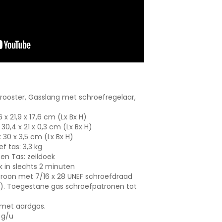
llrooster, Gasslang met schroefregelaar,
 x 21,9 x 17,6 cm (Lx Bx H)
 30,4 x 21 x 0,3 cm (Lx Bx H)
 30 x 3,5 cm (Lx Bx H)
ief tas: 3,3 kg
l en Tas: zeildoek
uik in slechts 2 minuten
troon met 7/16 x 28 UNEF schroefdraad
. Toegestane gas schroefpatronen tot
t met aardgas.
 g/u