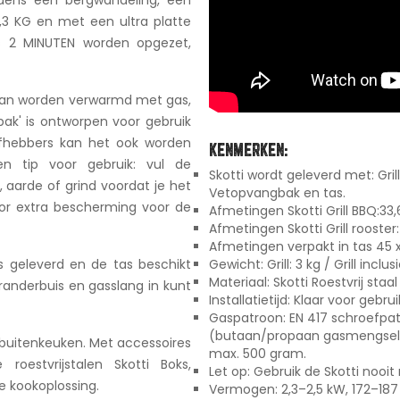
3,3 KG en met een ultra platte
ts 2 MINUTEN worden opgezet,
e kan worden verwarmd met gas,
bak' is ontworpen voor gebruik
efhebbers kan het ook worden
KENMERKEN:
n tip voor gebruik: vul de
Skotti wordt geleverd met: Gri
aarde of grind voordat je het
Vetopvangbak en tas.
oor extra bescherming voor de
Afmetingen Skotti Grill BBQ:33,6
Afmetingen Skotti Grill rooster:
Afmetingen verpakt in tas 45 x
s geleverd en de tas beschikt
Gewicht: Grill: 3 kg / Grill inclus
Materiaal: Skotti Roestvrij staa
randerbuis en gasslang in kunt
Installatietijd: Klaar voor gebr
Gaspatroon: EN 417 schroefpa
(butaan/propaan gasmengsel)
e buitenkeuken. Met accessoires
max. 500 gram.
roestvrijstalen Skotti Boks,
Let op: Gebruik de Skotti nooi
ge kookoplossing.
Vermogen: 2,3–2,5 kW, 172–187