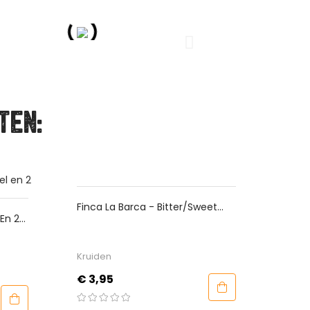
TEN:
eet