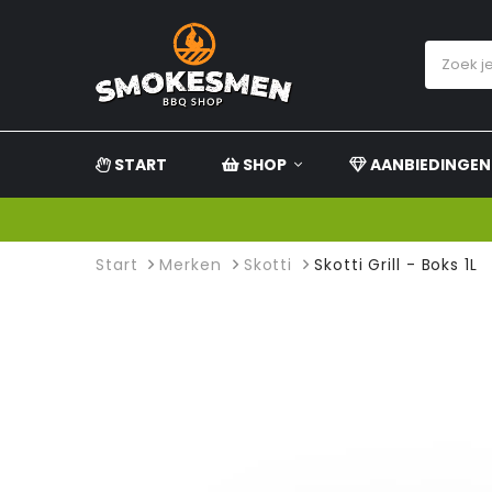
START
SHOP
AANBIEDINGEN
Start
Merken
Skotti
Skotti Grill - Boks 1L