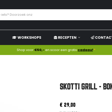
WORKSHOPS
RECEPTEN
CONTAC
Shop voor
€50,-
en scoor een gratis
cadeau!
*
SKOTTI GRILL - BO
€ 29,00