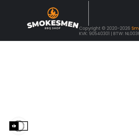
Copyright © 2020-2026
Sm
KVK: 90540301 | BTW: NL00