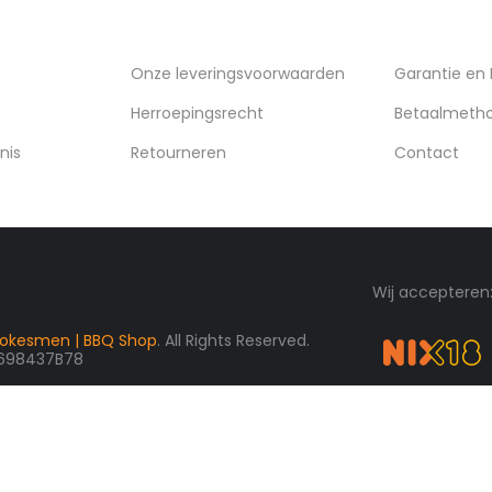
VERZENDING
KLANTENSE
Onze leveringsvoorwaarden
Garantie en
Herroepingsrecht
Betaalmeth
nis
Retourneren
Contact
Wij accepteren
okesmen | BBQ Shop
. All Rights Reserved.
3698437B78