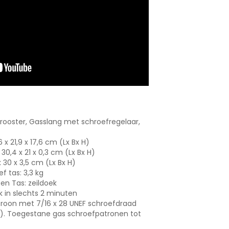
llrooster, Gasslang met schroefregelaar,
 x 21,9 x 17,6 cm (Lx Bx H)
 30,4 x 21 x 0,3 cm (Lx Bx H)
 30 x 3,5 cm (Lx Bx H)
ief tas: 3,3 kg
l en Tas: zeildoek
uik in slechts 2 minuten
troon met 7/16 x 28 UNEF schroefdraad
. Toegestane gas schroefpatronen tot