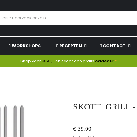
WORKSHOPS
RECEPTEN
CONTACT
Shop voor
€50,-
en scoor een gratis
cadeau!
*
SKOTTI GRILL -
€ 39,00