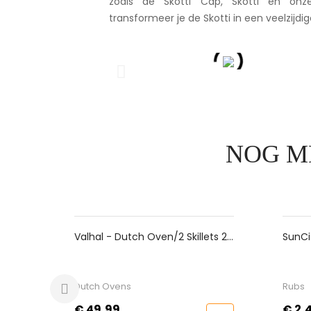
zoals de Skotti Cap, Skotti en onze 
transformeer je de Skotti in een veelzijdi
NOG M
lets 2L,
SunCity BBQ Balu Rub (50gr)
Fik
Lux
Rubs
Bui
Prijs
Pri
€ 2,45
€ 1