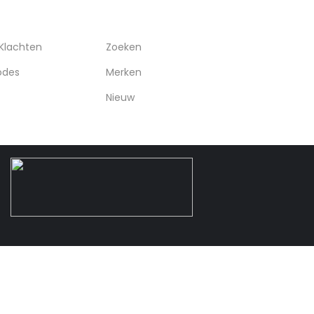
RVICE
OVERIGEN
 Klachten
Zoeken
odes
Merken
Nieuw
: