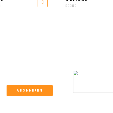
BBQ CLUB
ervoor kunt u de
waarden.
ABONNEREN