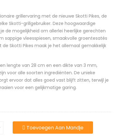
ionaire grillervaring met de nieuwe Skotti Pikes, de
lke Skotti-grillgebruiker. Deze hoogwaardige
 je de mogelijkheid om allerlei heerlijke gerechten
om sappige vleesspiesen, smaakvolle groentesatés
t de Skotti Pikes maak je het allemaal gemakkelijk
 een lengte van 28 cm en een dikte van 3 mm,
jn voor alle soorten ingrediënten. De unieke
gt ervoor dat alles goed vast blijft zitten, terwijl je
raaien voor een gelijkmatige garing.
Toevoegen Aan Mandje