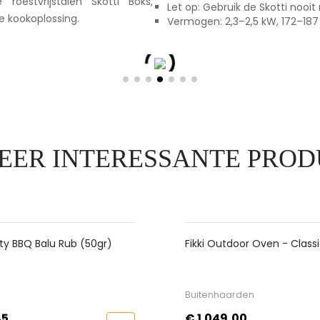
roestvrijstalen Skotti Boks,
Let op: Gebruik de Skotti nooi
ge kookoplossing.
Vermogen: 2,3–2,5 kW, 172–187
EER INTERESSANTE PROD
ki Outdoor Oven - Classic De
Curved Granton Edge -
e
Tramontina Churrasco B
Vleesmes 25 Cm
tenhaarden
Messen
js
Prijs
.049,00
€ 29,99