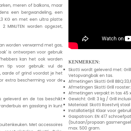
 parken, meren of balkons, maar
ijdens een bergwandeling, een
3,3 KG en met een ultra platte
ts 2 MINUTEN worden opgezet,
e kan worden verwarmd met gas,
bak' is ontworpen voor gebruik
efhebbers kan het ook worden
KENMERKEN:
n tip voor gebruik: vul de
Skotti wordt geleverd met: Gri
aarde of grind voordat je het
Vetopvangbak en tas.
oor extra bescherming voor de
Afmetingen Skotti Grill BBQ:33,6
Afmetingen Skotti Grill rooster:
Afmetingen verpakt in tas 45 x
s geleverd en de tas beschikt
Gewicht: Grill: 3 kg / Grill inclus
Materiaal: Skotti Roestvrij staa
randerbuis en gasslang in kunt
Installatietijd: Klaar voor gebr
Gaspatroon: EN 417 schroefpa
(butaan/propaan gasmengsel)
e buitenkeuken. Met accessoires
max. 500 gram.