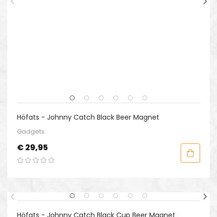
Höfats - Johnny Catch Black Beer Magnet
Gadgets
Prijs
€ 29,95
Höfats - Johnny Catch Black Cup Beer Magnet