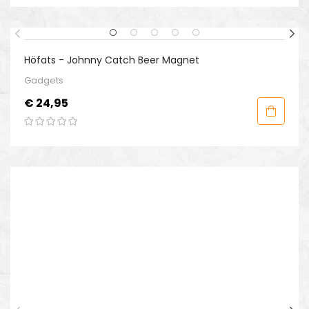
Höfats - Johnny Catch Beer Magnet
Gadgets
Prijs
€ 24,95