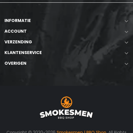
INFORMATIE

ACCOUNT

VERZENDING

KLANTENSERVICE

OVERIGEN

Copyright © 2020-2026
Smokesmen | BBQ Shop
. All Rights