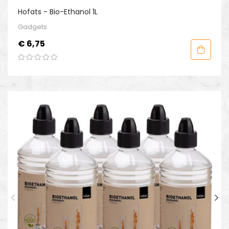
Hofats - Bio-Ethanol 1L
Gadgets
Prijs
€ 6,75