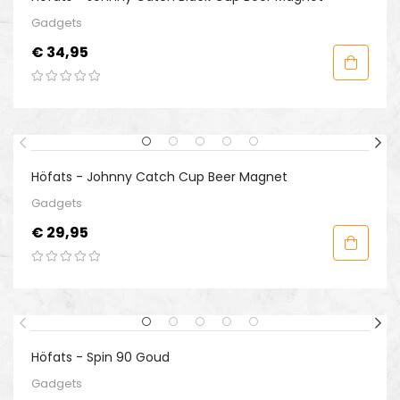
Gadgets
Prijs
€ 34,95
Höfats - Johnny Catch Cup Beer Magnet
Gadgets
Prijs
€ 29,95
-20%
Höfats - Spin 90 Goud
Gadgets