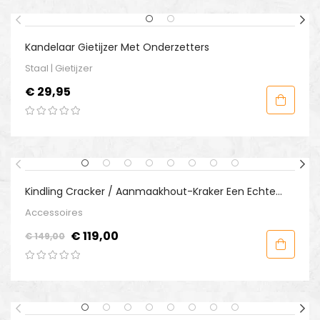
Kandelaar Gietijzer Met Onderzetters
Staal | Gietijzer
Prijs
€ 29,95
-€ 30,00
Kindling Cracker / Aanmaakhout-Kraker Een Echte
Hak Musthave!
Accessoires
Normale
Prijs
€ 119,00
€ 149,00
prijs