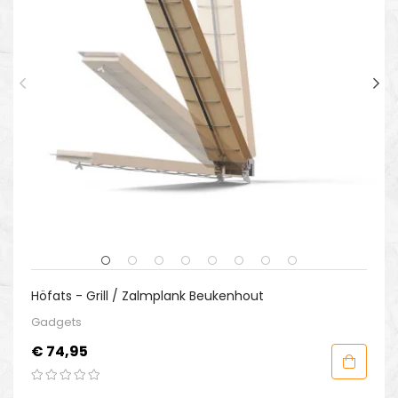
Höfats - Grill / Zalmplank Beukenhout
Gadgets
Prijs
€ 74,95