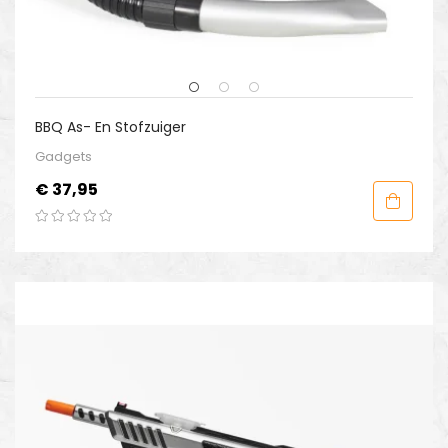
BBQ As- En Stofzuiger
Gadgets
Prijs
€ 37,95