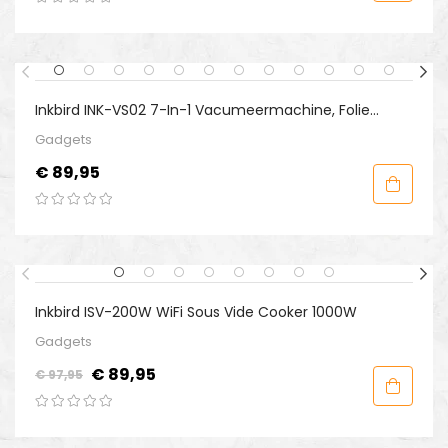
Inkbird INK-VS02 7-In-1 Vacumeermachine, Folie
Sealer Voor Sous-Vide
Gadgets
Prijs
€ 89,95
-€ 8,00
Inkbird ISV-200W WiFi Sous Vide Cooker 1000W
Gadgets
Normale
Prijs
€ 89,95
€ 97,95
prijs