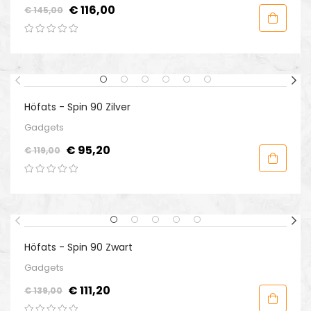
Normale
Prijs
€ 116,00
€ 145,00
prijs
-20%
Höfats - Spin 90 Zilver
Gadgets
Normale
Prijs
€ 95,20
€ 119,00
prijs
-20%
Höfats - Spin 90 Zwart
Gadgets
Normale
Prijs
€ 111,20
€ 139,00
prijs