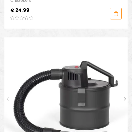
Ontstekers
Prijs
€ 24,99