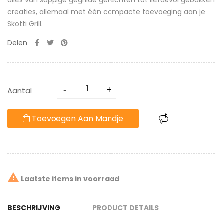
alles van sappige gegrilde gerechten tot liefdevol gebakken
creaties, allemaal met één compacte toevoeging aan je
Skotti Grill.
Delen
Aantal
Toevoegen Aan Mandje

Laatste items in voorraad
BESCHRIJVING
PRODUCT DETAILS