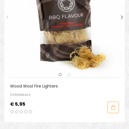
Wood Wool Fire Lighters
Ontstekers
Prijs
€ 5,95