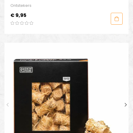
Ontstekers
Prijs
€ 9,95