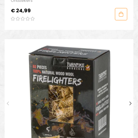
Ontstekers
Prijs
€ 24,99