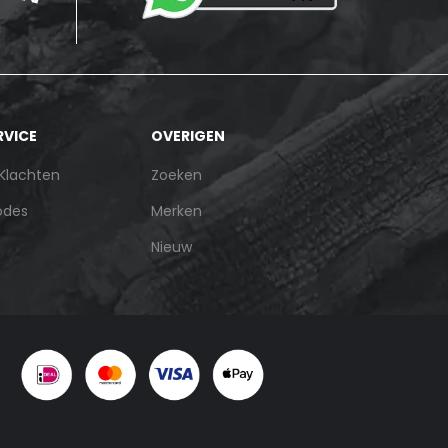
RVICE
OVERIGEN
 Klachten
Zoeken
odes
Merken
Nieuw
: