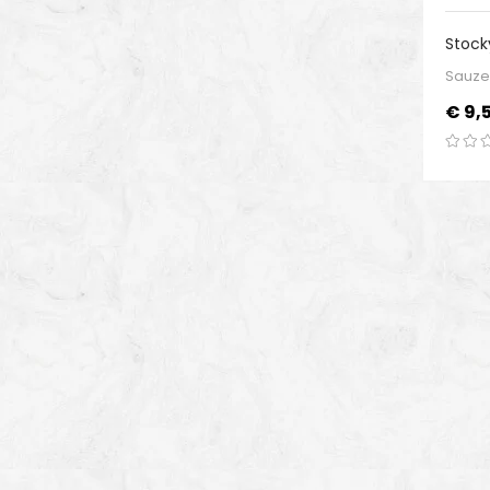
Stock
Sauc
Sauze
Prijs
€ 9,