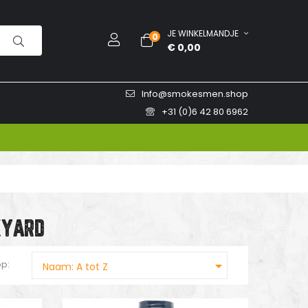
JE WINKELMANDJE
0
€ 0,00
Info@smokesmen.shop
+31 (0)6 42 80 6962
KYARD

op:
Naam: A tot Z