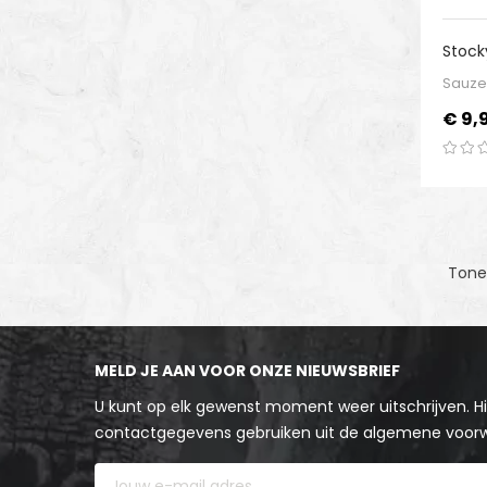
Stock
Sauc
Sauze
Prijs
€ 9,
Tone
MELD JE AAN VOOR ONZE NIEUWSBRIEF
U kunt op elk gewenst moment weer uitschrijven. Hi
contactgegevens gebruiken uit de algemene voor