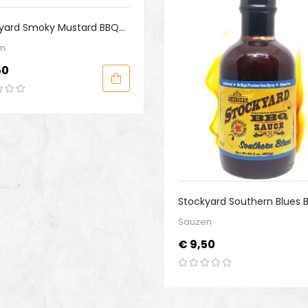
yard Smoky Mustard BBQ
e
n
50
Stockyard Southern Blues 
Sauce
Sauzen
Prijs
€ 9,50