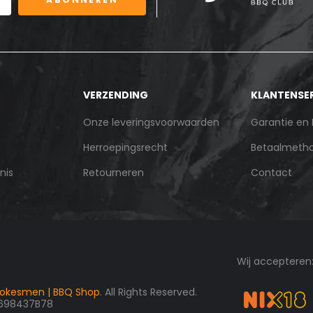
VERZENDING
KLANTENSE
Onze leveringsvoorwaarden
Garantie en
Herroepingsrecht
Betaalmeth
nis
Retourneren
Contact
Wij accepteren
okesmen | BBQ Shop
. All Rights Reserved.
3698437B78