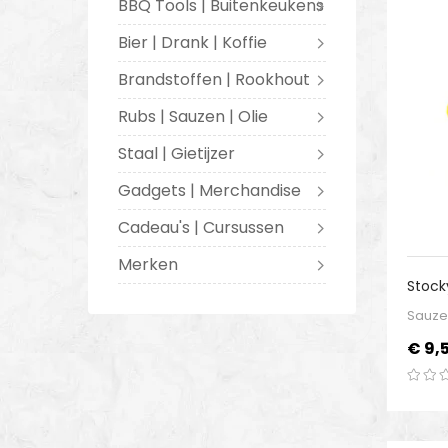
BBQ Tools | Buitenkeukens
Bier | Drank | Koffie
Brandstoffen | Rookhout
Rubs | Sauzen | Olie
Staal | Gietijzer
Gadgets | Merchandise
Cadeau's | Cursussen
Merken
Stock
Sauc
Sauze
Prijs
€ 9,