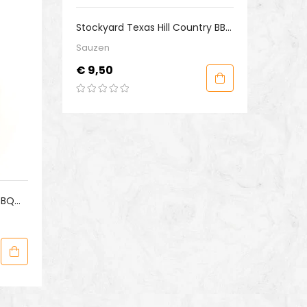
Stockyard Texas Hill Country BBQ
Sauce
Sauzen
Prijs
€ 9,50
BBQ