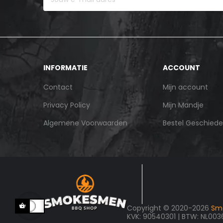
INFORMATIE
ACCOUNT
Contact
Mijn account
Privacy Policy
Mijn Mandje
Algemene Voorwaarden
Bestel Geschiede
Copyright © 2020-2026
Sm
KVK: 90540301 | BTW: NL00