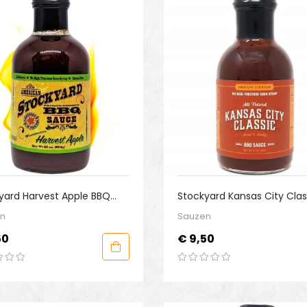
yard Harvest Apple BBQ
Stockyard Kansas City Clas
e
BBQ Sauce
n
Sauzen
Prijs
50
€ 9,50