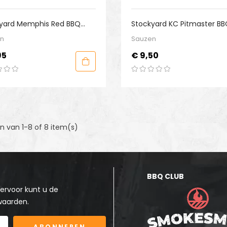
NIET OP VOORRAAD
yard Memphis Red BBQ
Stockyard KC Pitmaster B
e
Sauce
n
Sauzen
Prijs
95
€ 9,50
n van 1-8 of 8 item(s)
BBQ CLUB
ervoor kunt u de
waarden.
ABONNEREN