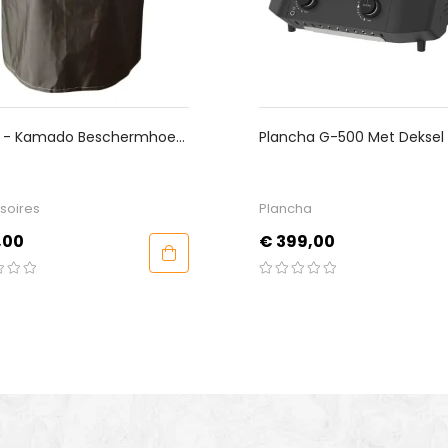
hermhoes
Plancha G-500 Met Deksel En 2
F
Branders 6,5 KW
G
Plancha
K
Prijs
P
€ 399,00
€