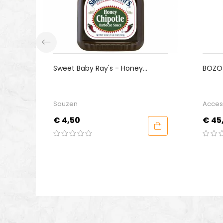
eet Baby Ray's - Honey
BOZO - Kamado Besc
ipotle
Large
auzen
Accessoires
ijs
Prijs
 4,50
€ 45,00