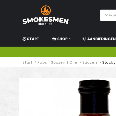
START
SHOP
AANBIEDINGEN
Start
Rubs | Sauzen | Olie
Sauzen
Stock