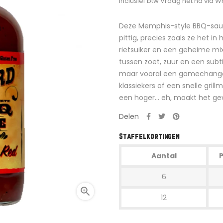
Inclusief btw
Vraag het na via 
Deze Memphis-style BBQ-saus
pittig, precies zoals ze het i
rietsuiker en een geheime mix
tussen zoet, zuur en een subti
maar vooral een gamechanger
klassiekers of een snelle gril
een hoger... eh, maakt het 
Delen
Staffelkortingen
Aantal
P
6

12