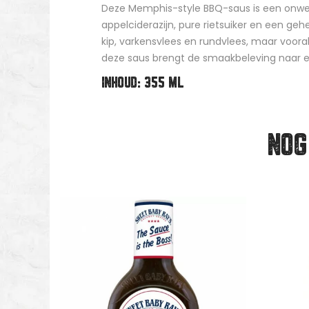
Deze Memphis-style BBQ-saus is een onweer
appelciderazijn, pure rietsuiker en een geh
kip, varkensvlees en rundvlees, maar voora
deze saus brengt de smaakbeleving naar e
INHOUD: 355 ML
NOG