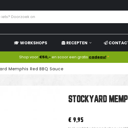
WORKSHOPS
RECEPTEN
CONTAC
Shop voor
€50,-
en scoor een gratis
cadeau!
*
yard Memphis Red BBQ Sauce
STOCKYARD MEMPH
€ 9,95