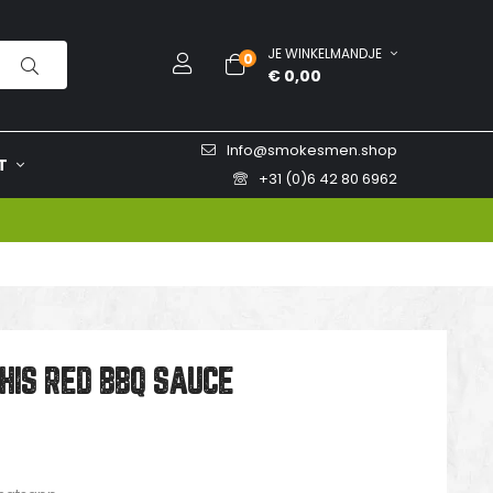
JE WINKELMANDJE
0
€ 0,00
Info@smokesmen.shop
T
+31 (0)6 42 80 6962
IS RED BBQ SAUCE