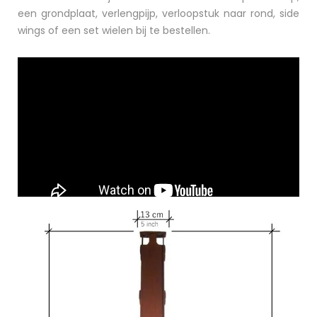
een grondplaat, verlengpijp, verloopstuk naar rond, side
wings of een set wielen bij te bestellen.