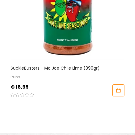
SuckleBusters - Mo Joe Chile Lime (390gr)
Rubs
Prijs
€ 16,95