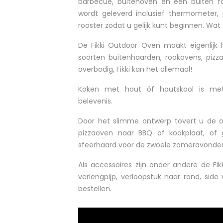
barbecue, buitenoven en een buiten fo
wordt geleverd inclusief thermometer, 
rooster zodat u gelijk kunt beginnen. Wat ze
De Fikki Outdoor Oven maakt eigenlijk 
soorten buitenhaarden, rookovens, pizz
overbodig, Fikki kan het allemaal!
Koken met hout óf houtskool is me
belevenis.
Door het slimme ontwerp tovert u de 
pizzaoven naar BBQ of kookplaat, of 
sfeerhaard voor de zwoele zomeravonde
Als accessoires zijn onder andere de Fik
verlengpijp, verloopstuk naar rond, side
bestellen.