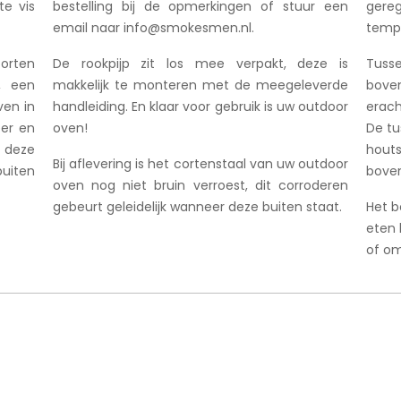
te vis
bestelling bij de opmerkingen of stuur een
gereg
email naar info@smokesmen.nl.
temp
orten
De rookpijp zit los mee verpakt, deze is
Tusse
, een
makkelijk te monteren met de meegeleverde
boven
ven in
handleiding. En klaar voor gebruik is uw outdoor
erach
er en
oven!
De tu
 deze
houts
Bij aflevering is het cortenstaal van uw outdoor
buiten
boven
oven nog niet bruin verroest, dit corroderen
gebeurt geleidelijk wanneer deze buiten staat.
Het b
eten 
of om