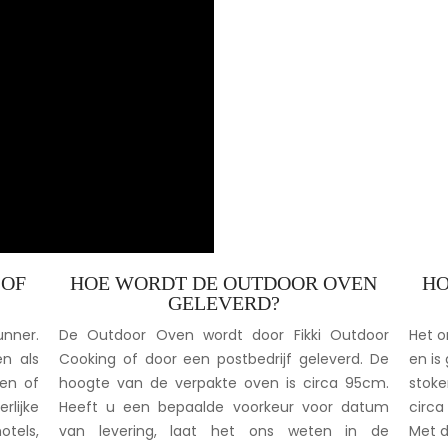
 OF
HOE WORDT DE OUTDOOR OVEN
HO
GELEVERD?
unner.
De Outdoor Oven wordt door Fikki Outdoor
Het o
n als
Cooking of door een postbedrijf geleverd. De
en is
ten of
hoogte van de verpakte oven is circa 95cm.
stoke
rlijke
Heeft u een bepaalde voorkeur voor datum
circa
tels,
van levering, laat het ons weten in de
Met d