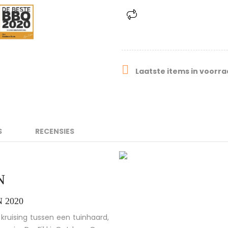

Laatste items in voorr
S
RECENSIES
N
N 2020
 kruising tussen een tuinhaard,