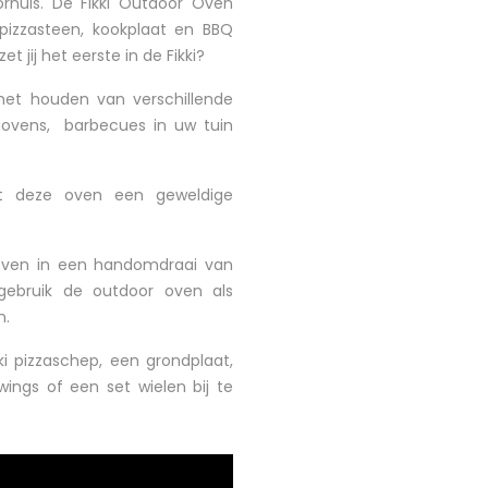
rnuis. De Fikki Outdoor Oven
pizzasteen, kookplaat en BBQ
t jij het eerste in de Fikki?
het houden van verschillende
aovens, barbecues in uw tuin
t deze oven een geweldige
oven in een handomdraai van
gebruik de outdoor oven als
n.
ki pizzaschep, een grondplaat,
 wings of een set wielen bij te