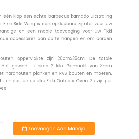
in één klap een echte barbecue kamado uitstraling
 Fikki Side Wing is een opklapbare zijtafel voor uw
 handige en een mooie toevoeging voor uw Fikki
cue accessoires aan op te hangen en om borden
uten oppervlakte zijn 20cmx35cm. De totale
 Het gewicht is circa 2 kilo. Gemaakt van 3mm
met hardhouten planken en RVS bouten en moeren.
ts, en passen op elke Fikki Outdoor Oven. Ze zijn per
wee.
Toevoegen Aan Mandje