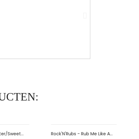
UCTEN:
et
Rock'N'Rubs - Rub Me Like A
SunCi