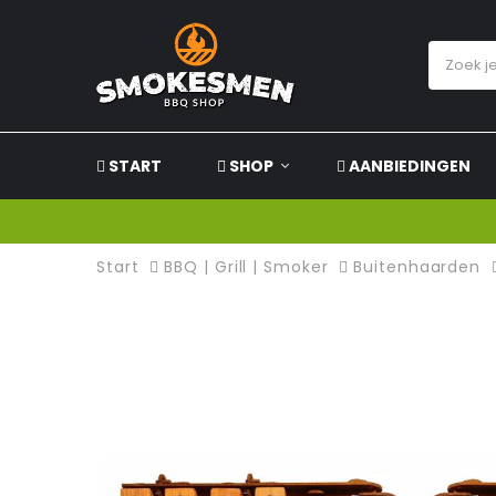
START
SHOP
AANBIEDINGEN
Start
BBQ | Grill | Smoker
Buitenhaarden