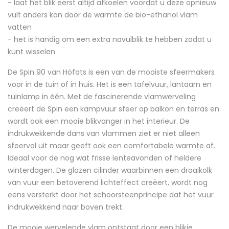
- laat het blik eerst altijd afkoelen voordat u deze opnieuw
vult anders kan door de warmte de bio-ethanol vlam
vatten
- het is handig om een extra navulblik te hebben zodat u
kunt wisselen
De Spin 90 van Höfats is een van de mooiste sfeermakers
voor in de tuin of in huis. Het is een tafelvuur, lantaarn en
tuinlamp in één. Met de fascinerende vlamwerveling
creëert de Spin een kampvuur sfeer op balkon en terras en
wordt ook een mooie blikvanger in het interieur. De
indrukwekkende dans van vlammen ziet er niet alleen
sfeervol uit maar geeft ook een comfortabele warmte af.
Ideaal voor de nog wat frisse lenteavonden of heldere
winterdagen. De glazen cilinder waarbinnen een draaikolk
van vuur een betoverend lichteffect creëert, wordt nog
eens versterkt door het schoorsteenprincipe dat het vuur
indrukwekkend naar boven trekt.
De mooie wervelende vlam ontstaat door een blikje