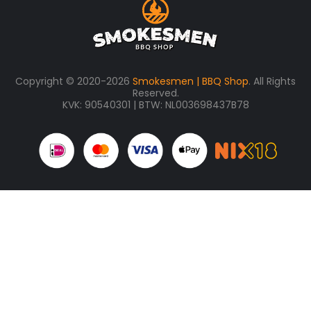
Copyright © 2020-2026
Smokesmen | BBQ Shop
. All Rights
Reserved.
KVK: 90540301 | BTW: NL003698437B78