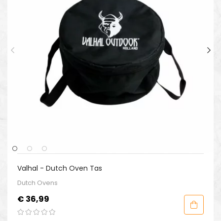
Valhal - Dutch Oven Tas
Dutch Ovens
Prijs
€ 36,99