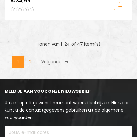
Prijs
€ 34,99
Tonen van 1-24 of 47 item(s)
1
2
Volgende
MELD JE AAN VOOR ONZE NIEUWSBRIEF
U kunt op elk gewenst moment weer uitschrijven. Hiervoor
kunt u de contactgegevens gebruiken uit de algemene
voorwaarden.