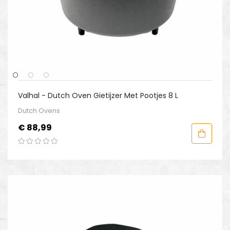
Valhal - Dutch Oven Gietijzer Met Pootjes 8 L
Dutch Ovens
Prijs
€ 88,99