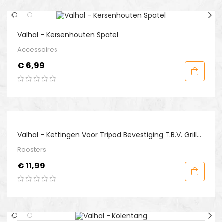
Valhal - Kersenhouten Spatel
Accessoires
Prijs
€ 6,99
Valhal - Kettingen Voor Tripod Bevestiging T.b.v. Grill
60/70
Roosters
Prijs
€ 11,99