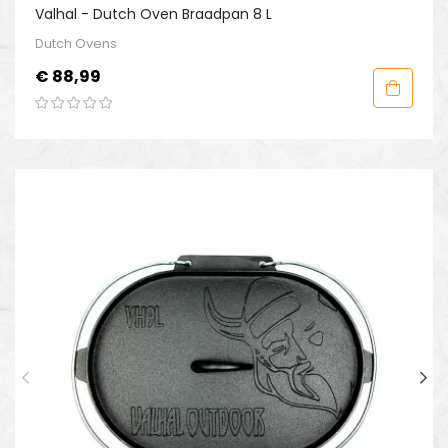
Valhal - Dutch Oven Braadpan 8 L
Dutch Ovens
Prijs
€ 88,99