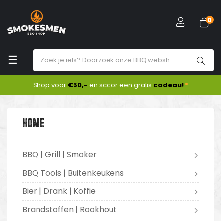
0
Toggle
☰
navigation
Shop voor
€50,-
en scoor een gratis
cadeau!
*
HOME
BBQ | Grill | Smoker
BBQ Tools | Buitenkeukens
Bier | Drank | Koffie
Brandstoffen | Rookhout