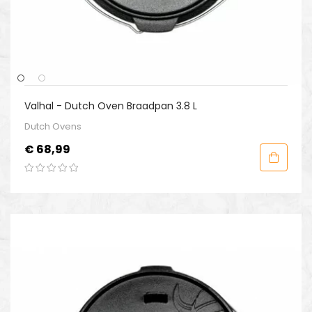
Valhal - Dutch Oven Braadpan 3.8 L
Dutch Ovens
Prijs
€ 68,99