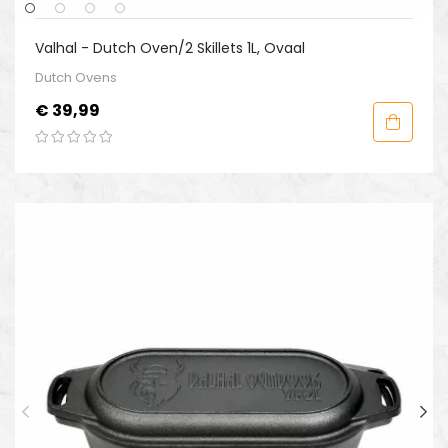
Valhal - Dutch Oven/2 Skillets 1L, Ovaal
Dutch Ovens
Prijs
€ 39,99