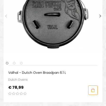
Valhal - Dutch Oven Braadpan 6.1 L
Dutch Ovens
Prijs
€ 78,99