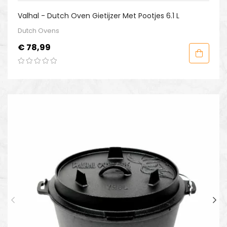
Valhal - Dutch Oven Gietijzer Met Pootjes 6.1 L
Dutch Ovens
Prijs
€ 78,99