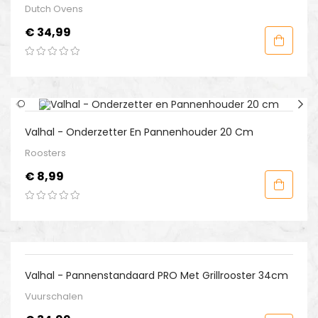
Dutch Ovens
Prijs
€ 34,99
Valhal - Onderzetter En Pannenhouder 20 Cm
Roosters
Prijs
€ 8,99
Valhal - Pannenstandaard PRO Met Grillrooster 34cm
Vuurschalen