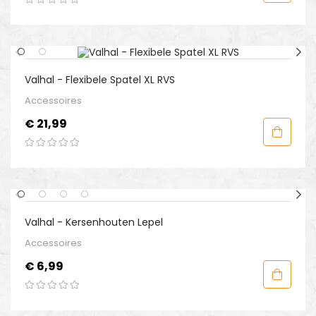
Valhal - Flexibele Spatel XL RVS
Accessoires
Prijs
€ 21,99
Valhal - Kersenhouten Lepel
Accessoires
Prijs
€ 6,99