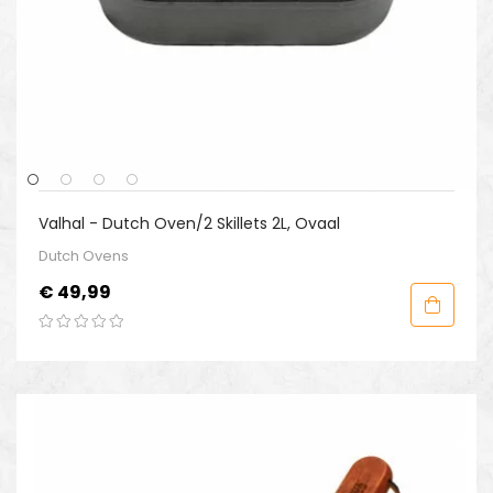
Valhal - Dutch Oven/2 Skillets 2L, Ovaal
Dutch Ovens
Prijs
€ 49,99