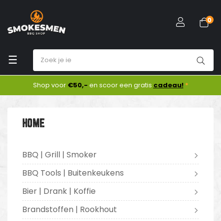
0
Toggle
☰
navigation
Shop voor
€50,-
en scoor een gratis
cadeau!
*
HOME
BBQ | Grill | Smoker
BBQ Tools | Buitenkeukens
Bier | Drank | Koffie
Brandstoffen | Rookhout