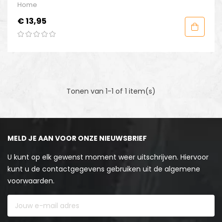
Sauce
Home
Prijs
€ 13,95
Tonen van 1-1 of 1 item(s)
MELD JE AAN VOOR ONZE NIEUWSBRIEF
U kunt op elk gewenst moment weer uitschrijven. Hiervoor
kunt u de contactgegevens gebruiken uit de algemene
voorwaarden.