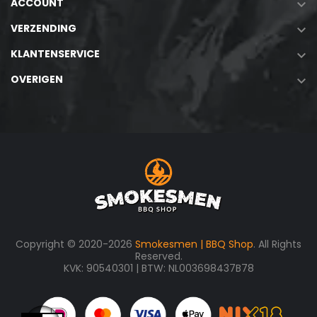
ACCOUNT

VERZENDING

KLANTENSERVICE

OVERIGEN

Copyright © 2020-2026
Smokesmen | BBQ Shop
. All Rights
Reserved.
KVK: 90540301 | BTW: NL003698437B78