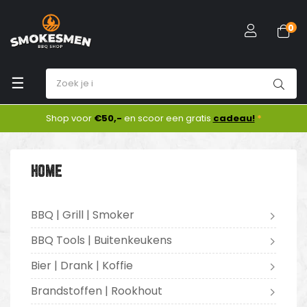
0
Toggle
☰
navigation
Shop voor
€50,-
en scoor een gratis
cadeau!
*
HOME
BBQ | Grill | Smoker
BBQ Tools | Buitenkeukens
Bier | Drank | Koffie
Brandstoffen | Rookhout