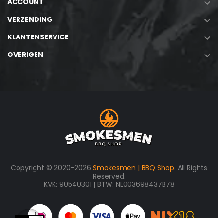
ACCOUNT

VERZENDING

KLANTENSERVICE

OVERIGEN

Copyright © 2020-2026
Smokesmen | BBQ Shop
. All Rights
Reserved.
KVK: 90540301 | BTW: NL003698437B78