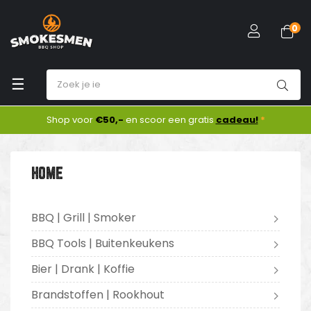
0
Toggle
☰
navigation
Shop voor
€50,-
en scoor een gratis
cadeau!
*
HOME
BBQ | Grill | Smoker
BBQ Tools | Buitenkeukens
Bier | Drank | Koffie
Brandstoffen | Rookhout