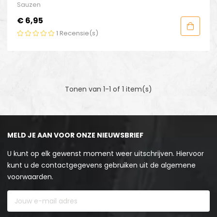
Sauzen
Prijs
€ 6,95
1
Recensie(s)
Tonen van 1-1 of 1 item(s)
MELD JE AAN VOOR ONZE NIEUWSBRIEF
U kunt op elk gewenst moment weer uitschrijven. Hiervoor
kunt u de contactgegevens gebruiken uit de algemene
voorwaarden.