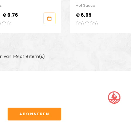
e Mix
Juice
s
Hot Sauce
male
Prijs
Prijs
€ 6,76
€ 6,95
n van 1-9 of 9 item(s)
BBQ CLUB
ervoor kunt u de
waarden.
ABONNEREN