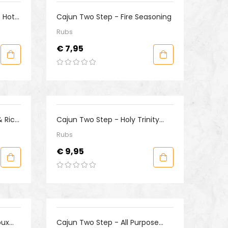
 Hot
Cajun Two Step - Fire Seasoning
Rubs
Prijs
€ 7,95
 Rice
Cajun Two Step - Holy Trinity
Seasoning
Rubs
Prijs
€ 9,95
oux
Cajun Two Step - All Purpose