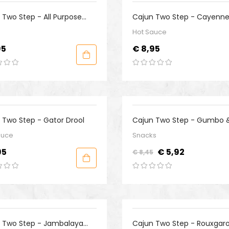
 Two Step - All Purpose
Cajun Two Step - Cayenne
ning (salt Free)
Sauce
Hot Sauce
Prijs
95
€ 8,95
-30%
 Two Step - Gator Drool
Cajun Two Step - Gumbo &
Entree Mix
auce
Snacks
Normale
Prijs
95
€ 5,92
€ 8,45
prijs
%
 Two Step - Jambalaya
Cajun Two Step - Rouxgar