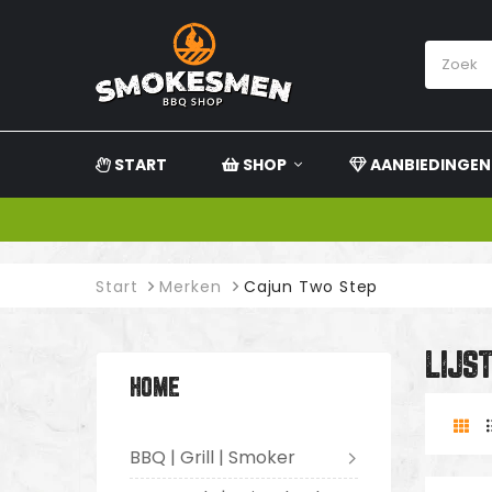
START
SHOP
AANBIEDINGEN
Start
Merken
Cajun Two Step
LIJS
HOME
BBQ | Grill | Smoker