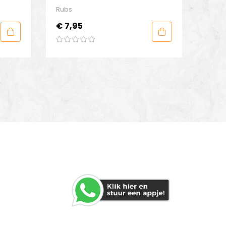
Seasoning
Rubs
Prijs
€ 7,95
WHATSAPP