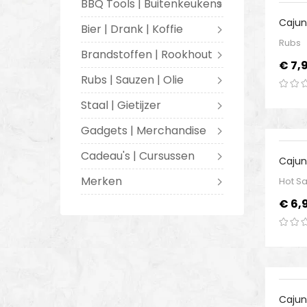
BBQ Tools | Buitenkeukens
Cajun
Bier | Drank | Koffie
Seaso
Rubs
Brandstoffen | Rookhout
Prijs
€ 7,
Rubs | Sauzen | Olie
Staal | Gietijzer
Gadgets | Merchandise
Cadeau's | Cursussen
Cajun
Merken
Hot S
Prijs
€ 6,
-20
Cajun