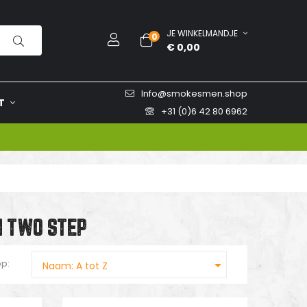
JE WINKELMANDJE
0
€ 0,00
Info@smokesmen.shop
T
+31 (0)6 42 80 6962
N TWO STEP

op:
Naam: A tot Z