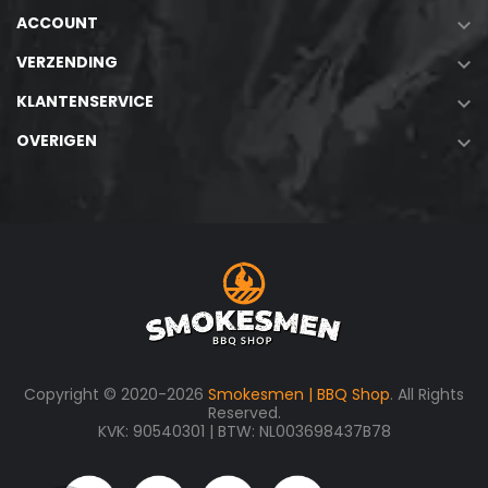
ACCOUNT

VERZENDING

KLANTENSERVICE

OVERIGEN

Copyright © 2020-2026
Smokesmen | BBQ Shop
. All Rights
Reserved.
KVK: 90540301 | BTW: NL003698437B78