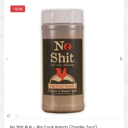
-50%
No Shit Rub - Big Cock Ranch (zonder Zout)