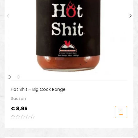
Hot Shit - Big Cock Range
Sauzen
Prijs
€ 8,95