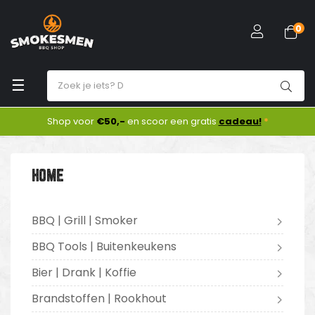
0
Toggle
☰
navigation
Shop voor
€50,-
en scoor een gratis
cadeau!
*
HOME
BBQ | Grill | Smoker
BBQ Tools | Buitenkeukens
Bier | Drank | Koffie
Brandstoffen | Rookhout