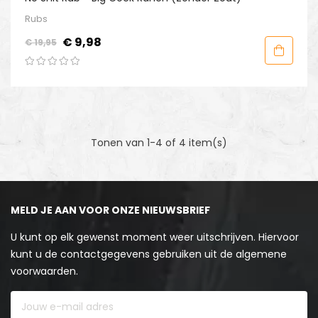
Rubs
Normale
Prijs
€ 9,98
€ 19,95
prijs
Tonen van 1-4 of 4 item(s)
MELD JE AAN VOOR ONZE NIEUWSBRIEF
U kunt op elk gewenst moment weer uitschrijven. Hiervoor
kunt u de contactgegevens gebruiken uit de algemene
voorwaarden.