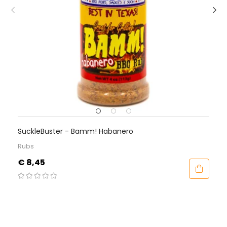
SuckleBuster - Bamm! Habanero
Rubs
Prijs
€ 8,45