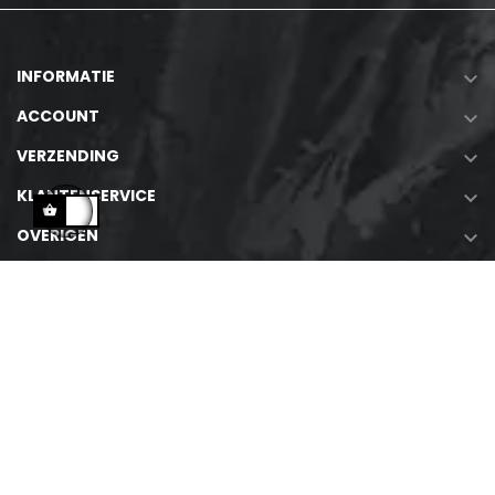
INFORMATIE

ACCOUNT

VERZENDING

KLANTENSERVICE

OVERIGEN

Copyright © 2020-2026
Smokesmen | BBQ Shop
. All Rights