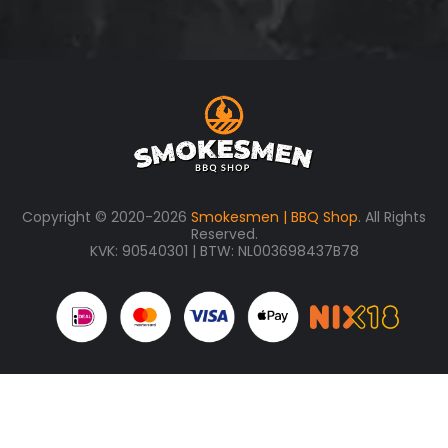
Copyright © 2020-2026
Smokesmen | BBQ Shop
. All Rights
Reserved.
KVK: 90540301 | BTW: NL003698437B78