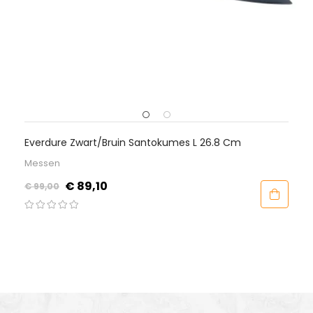
Everdure Zwart/Bruin Santokumes L 26.8 Cm
Messen
Normale
Prijs
€ 89,10
€ 99,00
prijs