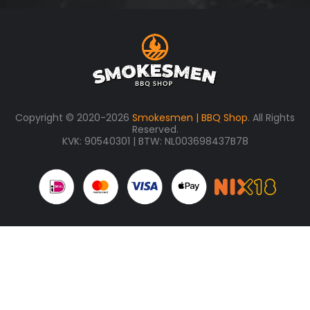
Copyright © 2020-2026
Smokesmen | BBQ Shop
. All Rights
Reserved.
KVK: 90540301 | BTW: NL003698437B78