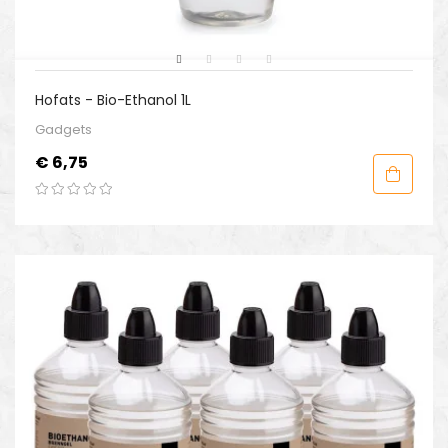
Hofats - Bio-Ethanol 1L
Gadgets
Prijs
€ 6,75