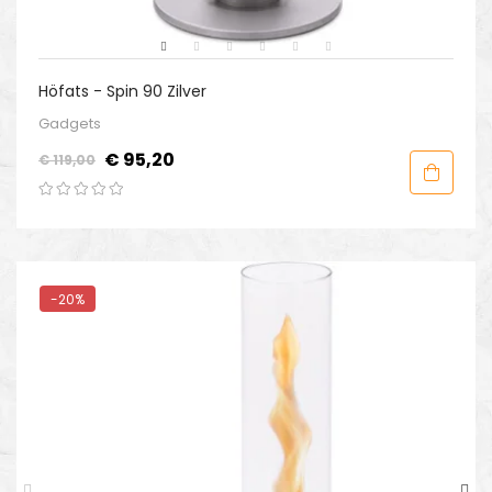
Höfats - Spin 90 Zilver
Gadgets
Normale
Prijs
€ 95,20
€ 119,00
prijs
-20%