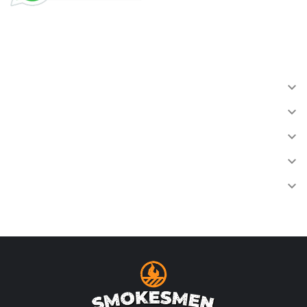
INFORMATIE

ACCOUNT

VERZENDING

KLANTENSERVICE

OVERIGEN
