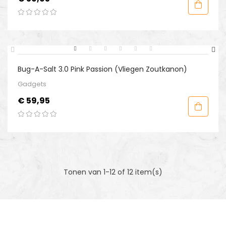
NIEUW
Bug-A-Salt 3.0 Pink Passion (Vliegen Zoutkanon)
Gadgets
Prijs
€ 59,95
Tonen van 1-12 of 12 item(s)
MELD JE AAN VOOR ONZE NIEUWSBRIEF