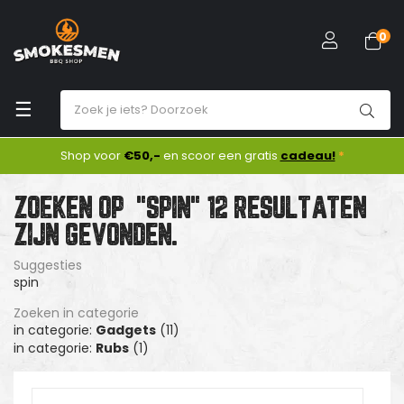
0
Toggle
☰
navigation
Shop voor
€50,-
en scoor een gratis
cadeau!
*
ZOEKEN OP
"SPIN"
12 RESULTATEN
ZIJN GEVONDEN.
Suggesties
spin
Zoeken in categorie
in categorie:
Gadgets
(11)
in categorie:
Rubs
(1)