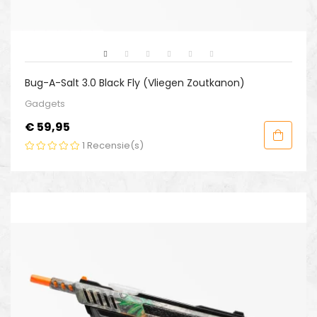
Bug-A-Salt 3.0 Black Fly (Vliegen Zoutkanon)
Gadgets
Prijs
€ 59,95
1
Recensie(s)