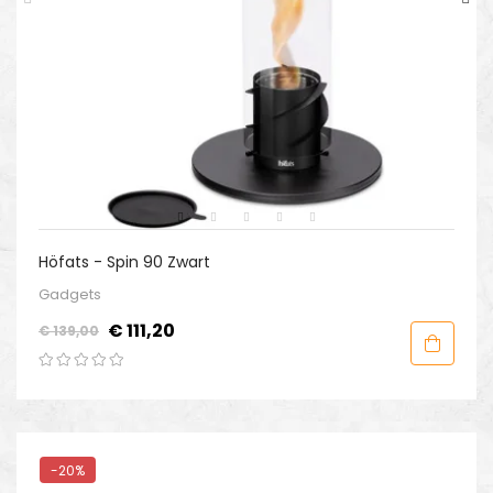
Höfats - Spin 90 Zwart
Gadgets
Normale
Prijs
€ 111,20
€ 139,00
prijs
-20%