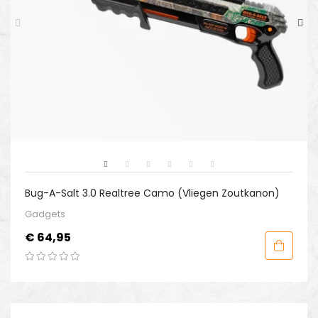
Bug-A-Salt 3.0 Realtree Camo (Vliegen Zoutkanon)
Gadgets
Prijs
€ 64,95