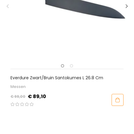
Everdure Zwart/Bruin Santokumes L 26.8 Cm
Messen
Normale
Prijs
€ 89,10
€ 99,00
prijs