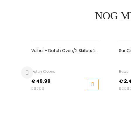
NOG M
Valhal - Dutch Oven/2 Skillets 2L,
SunCity BBQ 
Ovaal
Dutch Ovens
Rubs
Prijs
Prijs
€ 49,99
€ 2,45