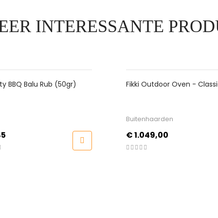
EER INTERESSANTE PROD
Balu Rub (50gr)
Fikki Outdoor Oven - Classic De
Luxe
Buitenhaarden
Prijs
€ 1.049,00