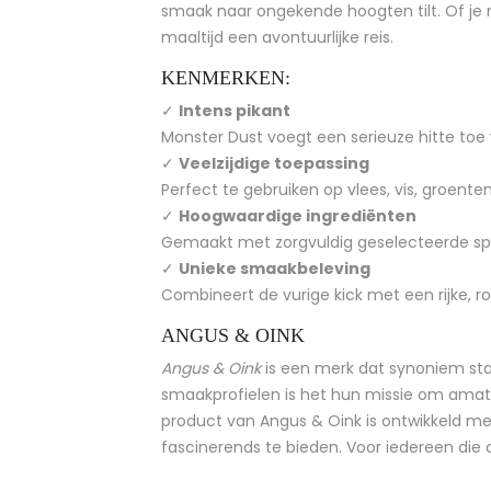
smaak naar ongekende hoogten tilt. Of je
maaltijd een avontuurlijke reis.
KENMERKEN:
✓
Intens pikant
Monster Dust voegt een serieuze hitte toe 
✓
Veelzijdige toepassing
Perfect te gebruiken op vlees, vis, groenten
✓
Hoogwaardige ingrediënten
Gemaakt met zorgvuldig geselecteerde sp
✓
Unieke smaakbeleving
Combineert de vurige kick met een rijke, ro
ANGUS & OINK
Angus & Oink
is een merk dat synoniem sta
smaakprofielen is het hun missie om amateu
product van Angus & Oink is ontwikkeld met 
fascinerends te bieden. Voor iedereen die o