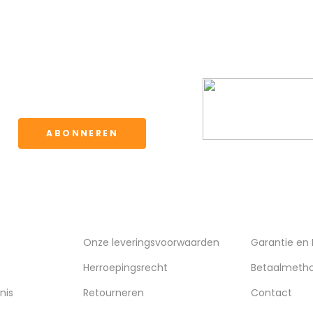
BBQ CLUB
ervoor kunt u de
waarden.
ABONNEREN
VERZENDING
KLANTENSE
Onze leveringsvoorwaarden
Garantie en
Herroepingsrecht
Betaalmeth
nis
Retourneren
Contact