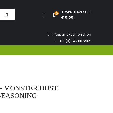
JE WINKELMANDJE
0
€ 0,00
Info@smokesmen.shop
+31 (0)6 42 80 6962
 - MONSTER DUST
SEASONING