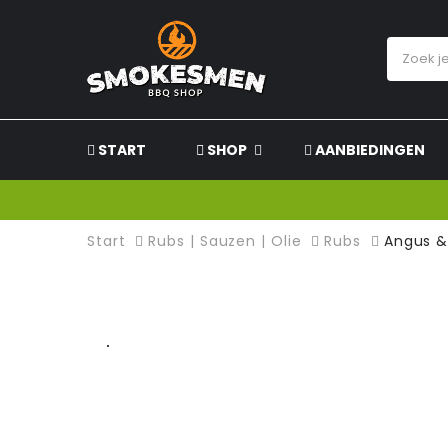
START
SHOP
AANBIEDINGEN
Start
Rubs | Sauzen | Olie
Rubs
Angus &