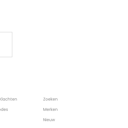
WHATSAPP
RVICE
OVERIGEN
 Klachten
Zoeken
odes
Merken
Nieuw