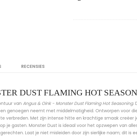
S
RECENSIES
STER DUST FLAMING HOT SEASO
vontuur van
Angus & Oink - Monster Dust Flaming Hot Seasoning
.
geen genoegen neemt met middelmatigheid. Ontworpen voor die
e verbreden. Met zijn intense hitte en krachtige smaak creëer j
p je gasten. Monster Dust is ideaal voor het opzwepen van alles,
 gerechten. Laat je niet misleiden door zijn sierlijke naam; dit is