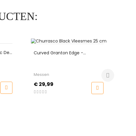
UCTEN:
Angus & Oin
Curved Granton Edge -
Chicken Din
Tramontina Churrasco Black
Vleesmes 25 Cm
Rubs
Messen
Prijs
Prijs
€ 13,95
€ 29,99