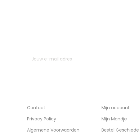
MELD JE AAN VOOR ONZE NIEUWSBRIEF
U kunt op elk gewenst moment weer uitschrijven. Hi
contactgegevens gebruiken uit de algemene voor
INFORMATIE
ACCOUNT
Contact
Mijn account
Privacy Policy
Mijn Mandje
Algemene Voorwaarden
Bestel Geschiede