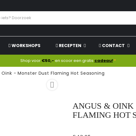
WORKSHOPS
RECEPTEN
CONTACT
Shop voor
€50,-
en scoor een gratis
cadeau!
*
 Oink - Monster Dust Flaming Hot Seasoning

ANGUS & OINK
FLAMING HOT 