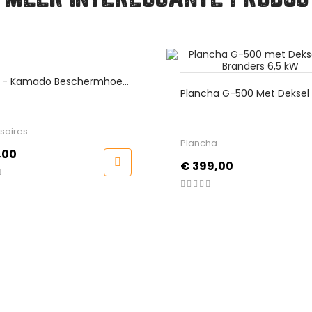
oes
Finca L
Plancha G-500 Met Deksel En 2
Gerook
Branders 6,5 KW
Kruiden
Plancha
Prijs
€ 3,9
Prijs
€ 399,00