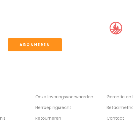
BBQ CLUB
ervoor kunt u de
waarden.
ABONNEREN
VERZENDING
KLANTENSE
Onze leveringsvoorwaarden
Garantie en
Herroepingsrecht
Betaalmeth
nis
Retourneren
Contact