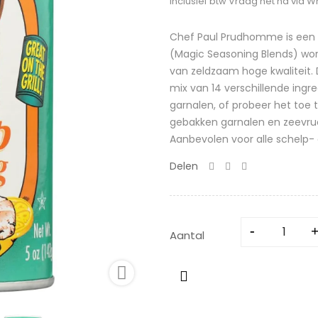
Inclusief btw
Vraag het na via 
Chef Paul Prudhomme is een ge
(Magic Seasoning Blends) wor
van zeldzaam hoge kwaliteit.
mix van 14 verschillende ingr
garnalen, of probeer het toe 
gebakken garnalen en zeevruc
Aanbevolen voor alle schelp- 
Delen
Aantal
