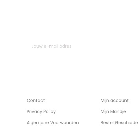
MELD JE AAN VOOR ONZE NIEUWSBRIEF
U kunt op elk gewenst moment weer uitschrijven. Hi
contactgegevens gebruiken uit de algemene voor
INFORMATIE
ACCOUNT
Contact
Mijn account
Privacy Policy
Mijn Mandje
Algemene Voorwaarden
Bestel Geschiede