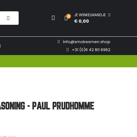
JE WINKELMANDJE
0
€ 0,00
Info@smokesmen.shop
+31 (0)6 42 80 6962
ASONING - PAUL PRUDHOMME