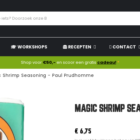
WORKSHOPS
RECEPTEN
CONTACT
Shop voor
€50,-
en scoor een gratis
cadeau!
*
c Shrimp Seasoning - Paul Prudhomme
MAGIC SHRIMP SE
€ 6,75