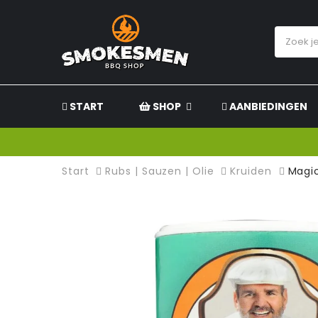
START
SHOP
AANBIEDINGEN
Start
Rubs | Sauzen | Olie
Kruiden
Magi