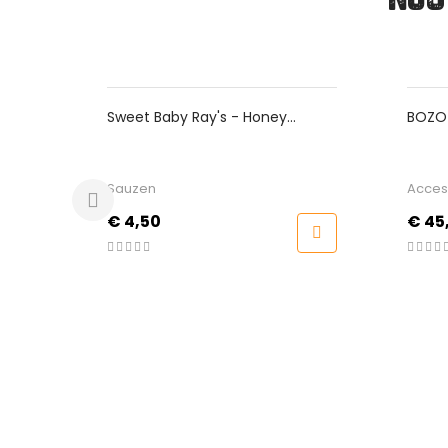
aby Ray's - Honey
BOZO - Kamado Beschermh
e
Large
Accessoires
Prijs
€ 45,00