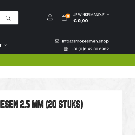
JE WINKELMANDJE
0
€ 0,00
Info@smokesmen.shop
T
+31 (0)6 42 80 6962
IESEN 2.5 MM (20 STUKS)