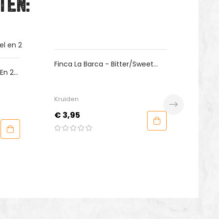
TEN:
Finca La Barca - Bitter/Sweet
Rock'N'Rubs 
Gerookt Paprikapoeder
Hurricane
Kruiden
Rubs
Prijs
Prijs
€ 3,95
€ 9,99