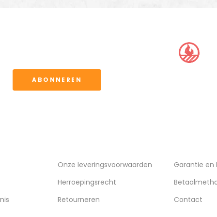
BBQ CLUB
ervoor kunt u de
waarden.
ABONNEREN
VERZENDING
KLANTENSE
Onze leveringsvoorwaarden
Garantie en
Herroepingsrecht
Betaalmeth
nis
Retourneren
Contact