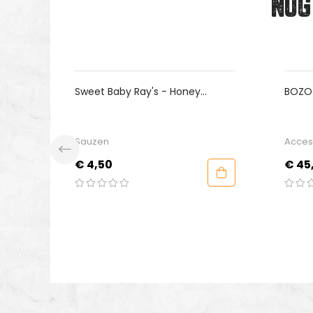
NOG
Sweet Baby Ray's - Honey
BOZO - Kam
Chipotle
Large
Sauzen
Accessoires
Prijs
Prijs
€ 4,50
€ 45,00