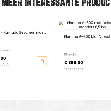
 MEER INTERESSANTE PRODUC
ado Beschermhoes
Plancha G-500 Met Deksel En 2
Branders 6,5 KW
Plancha
Prijs
€ 399,00