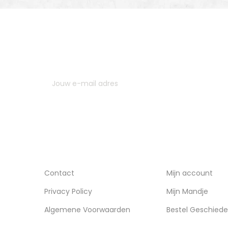
MELD JE AAN VOOR ONZE NIEUWSBRIEF
U kunt op elk gewenst moment weer uitschrijven. Hi
contactgegevens gebruiken uit de algemene voor
INFORMATIE
ACCOUNT
Contact
Mijn account
Privacy Policy
Mijn Mandje
Algemene Voorwaarden
Bestel Geschiede