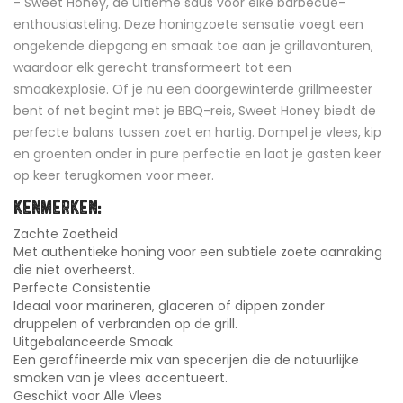
- Sweet Honey, de ultieme saus voor elke barbecue-
enthousiasteling. Deze honingzoete sensatie voegt een
ongekende diepgang en smaak toe aan je grillavonturen,
waardoor elk gerecht transformeert tot een
smaakexplosie. Of je nu een doorgewinterde grillmeester
bent of net begint met je BBQ-reis, Sweet Honey biedt de
perfecte balans tussen zoet en hartig. Dompel je vlees, kip
en groenten onder in pure perfectie en laat je gasten keer
op keer terugkomen voor meer.
KENMERKEN:
Zachte Zoetheid
Met authentieke honing voor een subtiele zoete aanraking
die niet overheerst.
Perfecte Consistentie
Ideaal voor marineren, glaceren of dippen zonder
druppelen of verbranden op de grill.
Uitgebalanceerde Smaak
Een geraffineerde mix van specerijen die de natuurlijke
smaken van je vlees accentueert.
Geschikt voor Alle Vlees