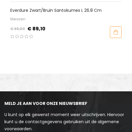
6.8 Cm
BBQ Kolen Starter - Grill Team
Accessoires
Prijs
€ 29,95
MELD JE AAN VOOR ONZE NIEUWSBRIEF
U kunt op elk gewenst moment weer uitschrijven. Hiervoor
kunt u de contactgegevens gebruiken uit de algemene
voorwaarden.