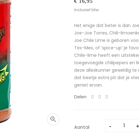
€ 16,95
Inclusief btw
Het enige dat beter is dan Jo
Joe-Joe Torres, Chili-limoenk
Joe Chile Lime is ​​geboren vo
Tex-Mex, of ‘spice-up’ je fav
Chile-lime heeft een uitstek
toegevoegde chilipepers en l
deze alleskunner geweldig te 
dat beetje extra pit dat je s
geniet ervan.
Delen

Aantal