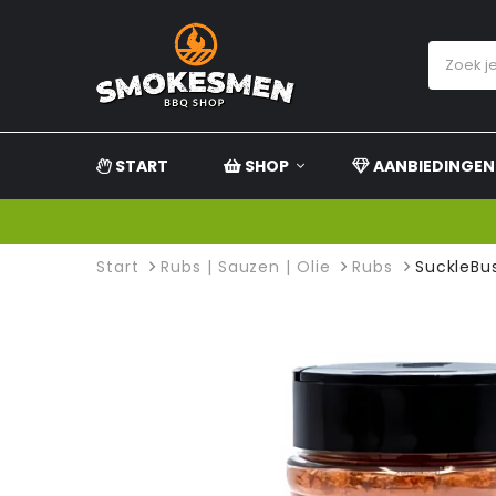
START
SHOP
AANBIEDINGEN
Start
Rubs | Sauzen | Olie
Rubs
SuckleBus