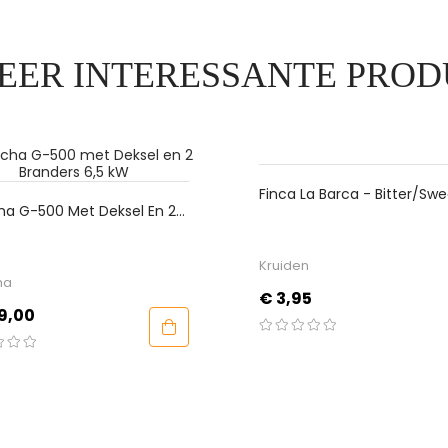
EER INTERESSANTE PROD
Finca La Barca - Bitter/Swe
ha G-500 Met Deksel En 2
Gerookt Paprikapoeder
ers 6,5 KW
Kruiden
ha
Prijs
€ 3,95
9,00