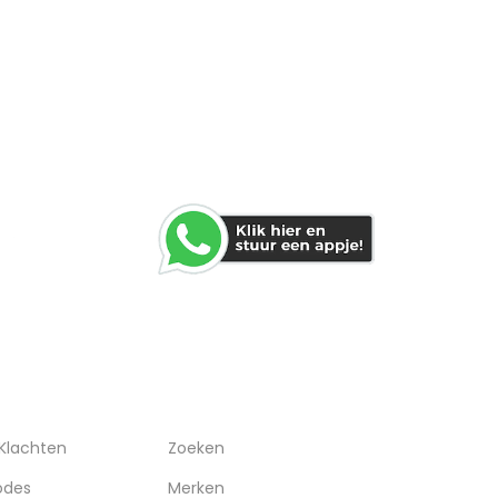
WHATSAPP
RVICE
OVERIGEN
 Klachten
Zoeken
odes
Merken