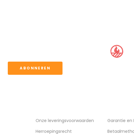
BBQ CLUB
ervoor kunt u de
waarden.
ABONNEREN
VERZENDING
KLANTENSE
Onze leveringsvoorwaarden
Garantie en
Herroepingsrecht
Betaalmeth