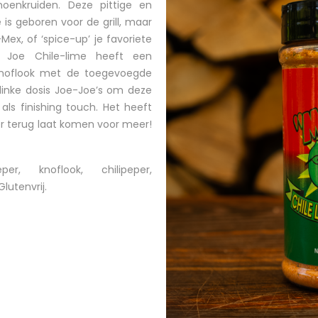
moenkruiden. Deze pittige en
s ​​geboren voor de grill, maar
ex, of ‘spice-up’ je favoriete
o Joe Chile-lime heeft een
 knoflook met de toegevoegde
linke dosis Joe-Joe’s om deze
als finishing touch. Het heeft
eer terug laat komen voor meer!
, knoflook, chilipeper,
lutenvrij.