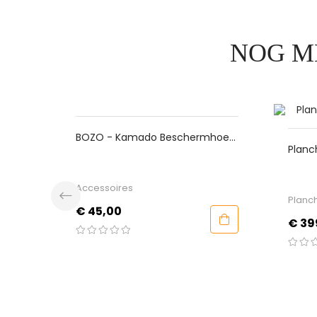
NOG M
BOZO - Kamado Beschermhoes
Planc
Large
Brand
Accessoires
Planc
Prijs
€ 45,00
Prijs
€ 39