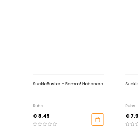
SuckleBuster - Bamm! Habanero
Suckl
Rub
Rubs
Rubs
Prijs
Prijs
€ 8,45
€ 7,