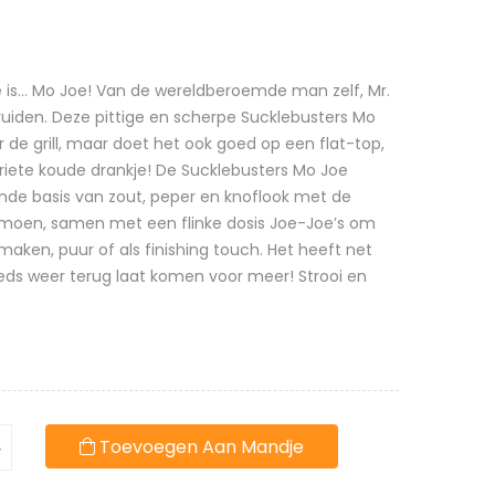
e is… Mo Joe! Van de wereldberoemde man zelf, Mr.
ruiden. Deze pittige en scherpe Sucklebusters Mo
or de grill, maar doet het ook goed op een flat-top,
oriete koude drankje! De Sucklebusters Mo Joe
ende basis van zout, peper en knoflook met de
imoen, samen met een flinke dosis Joe-Joe’s om
maken, puur of als finishing touch. Het heeft net
teeds weer terug laat komen voor meer! Strooi en
Toevoegen Aan Mandje