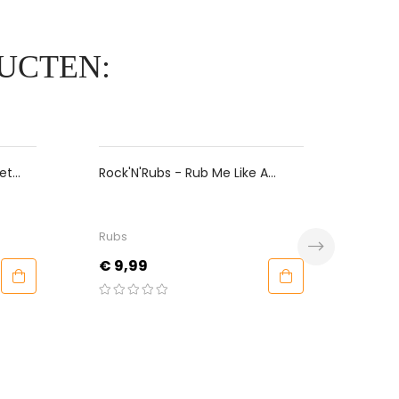
UCTEN:
et
Rock'N'Rubs - Rub Me Like A
SunCi
Hurricane
Rubs
Rubs
Prijs
Prijs
€ 9,99
€ 8,