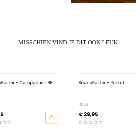
MISSCHIEN VIND JE DIT OOK LEUK
PAKKET
eBuster - Competition BBQ
SuckleBuster - Pakket
Rubs
Prijs
95
€ 29,95