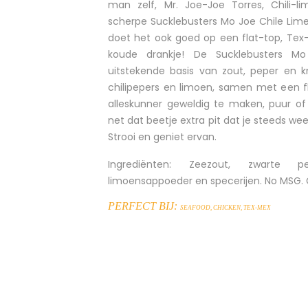
man zelf, Mr. Joe-Joe Torres, Chili-li
scherpe Sucklebusters Mo Joe Chile Lime i
doet het ook goed op een flat-top, Tex-M
koude drankje! De Sucklebusters M
uitstekende basis van zout, peper en
chilipepers en limoen, samen met een f
alleskunner geweldig te maken, puur of 
net dat beetje extra pit dat je steeds w
Strooi en geniet ervan.
Ingrediënten:
Zeezout, zwarte peper
limoensappoeder en specerijen. No MSG. G
PERFECT BIJ:
SEAFOOD, CHICKEN, TEX-MEX