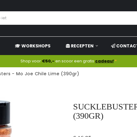
WORKSHOPS
RECEPTEN
CONTAC
Shop voor
€50,-
en scoor een gratis
cadeau!
*
ters - Mo Joe Chile Lime (390gr)
SUCKLEBUSTERS
(390GR)