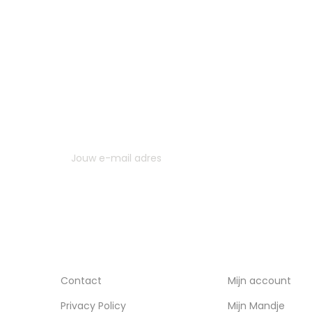
MELD JE AAN VOOR ONZE NIEUWSBRIEF
U kunt op elk gewenst moment weer uitschrijven. Hi
contactgegevens gebruiken uit de algemene voor
INFORMATIE
ACCOUNT
Contact
Mijn account
Privacy Policy
Mijn Mandje