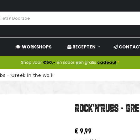
WORKSHOPS
RECEPTEN
CONTAC
Shop voor
€50,-
en scoor een gratis
cadeau!
*
bs - Greek in the wall!
ROCK'N'RUBS - GR
€ 9,99