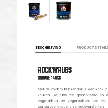
BESCHRIJVING
PRODUCT DETAIL
ROCK'N'RUBS
INHOUD: 140GR
Met de Rock ‘n Rubs maak je een Rock ‘n Ro
keuken. De rubs zijn geïnspireerd op 
vegetarisch en veganistisch, ook zi
conserveermiddel en smaakversterkers.