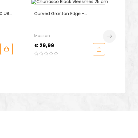
De
Angus &
Curved Granton Edge -
Chicken
Tramontina Churrasco Black
Vleesmes 25 Cm
Rubs
Messen
Prijs
Prijs
€ 13,9
€ 29,99
WHATSAPP