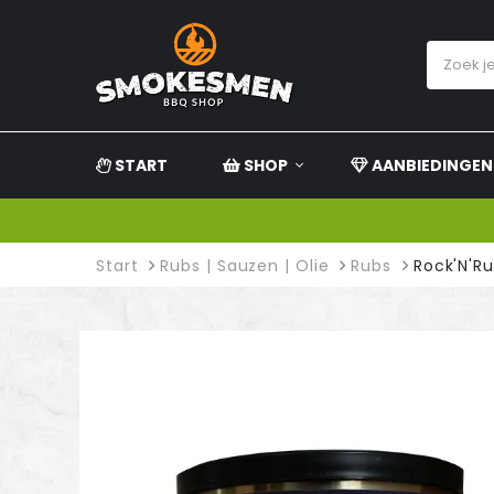
START
SHOP
AANBIEDINGEN
Start
Rubs | Sauzen | Olie
Rubs
Rock'N'Ru