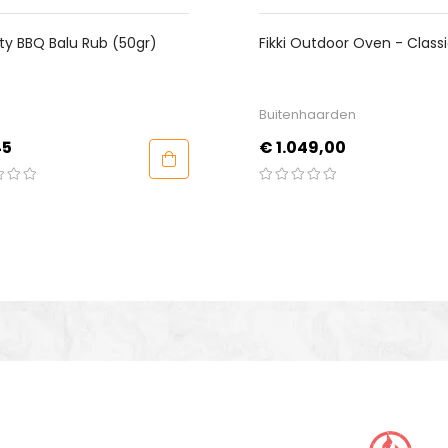
BBQ Balu Rub (50gr)
Fikki Outdoor Oven - Classic 
Luxe
Buitenhaarden
Prijs
€ 1.049,00
BBQ CLUB
ervoor kunt u de