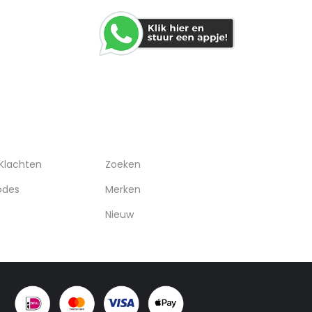
RVICE
OVERIGEN
 Klachten
Zoeken
odes
Merken
Nieuw
: