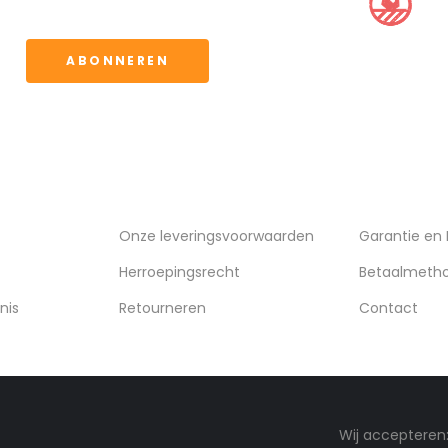
waarden.
ABONNEREN
VERZENDING
KLANTENSE
Onze leveringsvoorwaarden
Garantie en
Herroepingsrecht
Betaalmeth
nis
Retourneren
Contact
Wij accepteren