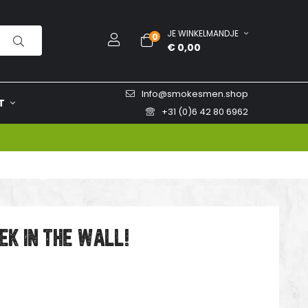
JE WINKELMANDJE
0
€ 0,00
Info@smokesmen.shop
T
+31 (0)6 42 80 6962
EEK IN THE WALL!