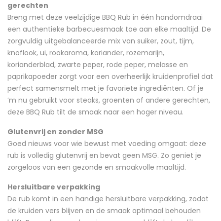
gerechten
Breng met deze veelzijdige BBQ Rub in één handomdraai
een authentieke barbecuesmaak toe aan elke maaltijd. De
zorgvuldig uitgebalanceerde mix van suiker, zout, tijm,
knoflook, ui, rookaroma, koriander, rozemarijn,
korianderblad, zwarte peper, rode peper, melasse en
paprikapoeder zorgt voor een overheerlijk kruidenprofiel dat
perfect samensmelt met je favoriete ingrediënten. Of je
’m nu gebruikt voor steaks, groenten of andere gerechten,
deze BBQ Rub tilt de smaak naar een hoger niveau.
Glutenvrij en zonder MSG
Goed nieuws voor wie bewust met voeding omgaat: deze
rub is volledig glutenvrij en bevat geen MSG. Zo geniet je
zorgeloos van een gezonde en smaakvolle maaltijd.
Hersluitbare verpakking
De rub komt in een handige hersluitbare verpakking, zodat
de kruiden vers blijven en de smaak optimaal behouden