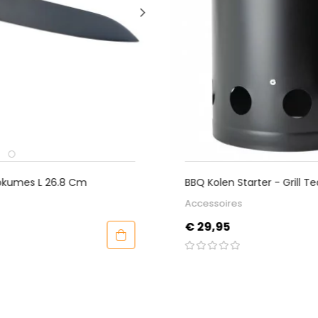
BBQ Kolen Starter - Grill Team
Accessoires
Prijs
€ 29,95