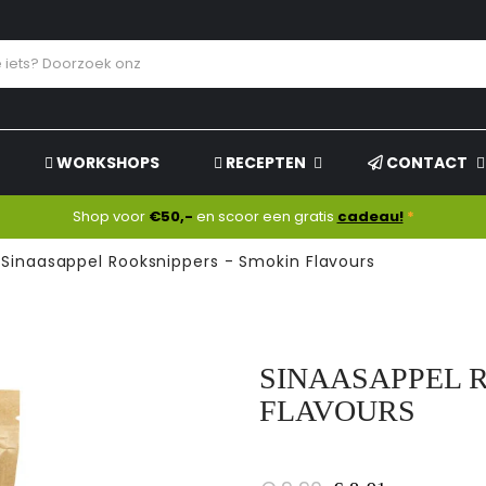
WORKSHOPS
RECEPTEN
CONTACT
Shop voor
€50,-
en scoor een gratis
cadeau!
*
Sinaasappel Rooksnippers - Smokin Flavours
SINAASAPPEL 
FLAVOURS