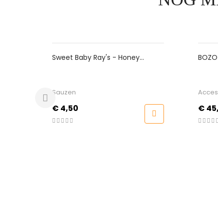
et Baby Ray's - Honey
BOZO - Kamado Besche
potle
Large
zen
Accessoires
s
Prijs
,50
€ 45,00