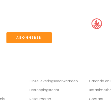
BBQ CLUB
ervoor kunt u de
waarden.
ABONNEREN
VERZENDING
KLANTENSE
Onze leveringsvoorwaarden
Garantie en
Herroepingsrecht
Betaalmeth
nis
Retourneren
Contact