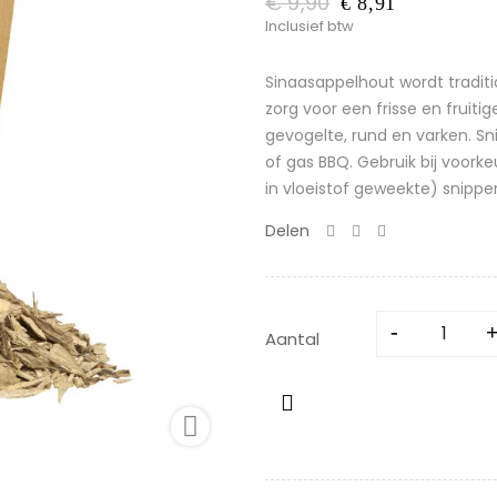
€ 9,90
€ 8,91
Inclusief btw
Sinaasappelhout wordt traditi
zorg voor een frisse en frui
gevogelte, rund en varken. Sni
of gas BBQ. Gebruik bij voor
in vloeistof geweekte) snipper
Delen
Aantal
