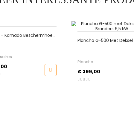
rmhoes
Fin
Plancha G-500 Met Deksel En 2
Ger
Branders 6,5 KW
Kru
Plancha
Pri
€ 
Prijs
€ 399,00