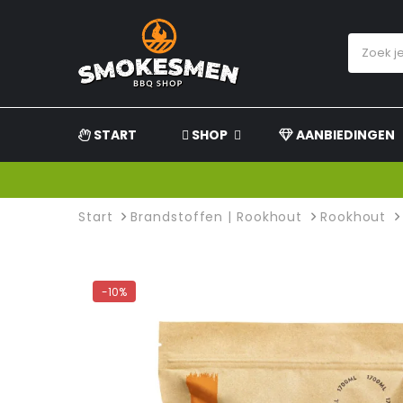
START
SHOP
AANBIEDINGEN
Start
Brandstoffen | Rookhout
Rookhout
-10%