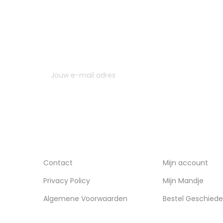
MELD JE AAN VOOR ONZE NIEUWSBRIEF
U kunt op elk gewenst moment weer uitschrijven. Hi
contactgegevens gebruiken uit de algemene voor
INFORMATIE
ACCOUNT
Contact
Mijn account
Privacy Policy
Mijn Mandje
Algemene Voorwaarden
Bestel Geschiede