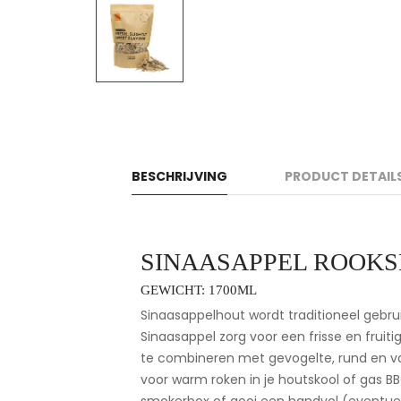
BESCHRIJVING
PRODUCT DETAIL
SINAASAPPEL ROOKS
GEWICHT: 1700ML
Sinaasappelhout wordt traditioneel gebrui
Sinaasappel zorg voor een frisse en fru
te combineren met gevogelte, rund en var
voor warm roken in je houtskool of gas BB
smokerbox of gooi een handvol (eventuee