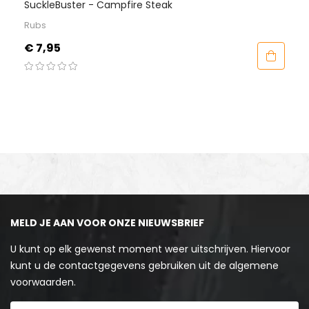
SuckleBuster - Campfire Steak
Rubs
Prijs
€ 7,95
MELD JE AAN VOOR ONZE NIEUWSBRIEF
U kunt op elk gewenst moment weer uitschrijven. Hiervoor
kunt u de contactgegevens gebruiken uit de algemene
voorwaarden.