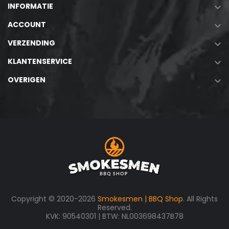
INFORMATIE

ACCOUNT

VERZENDING

KLANTENSERVICE

OVERIGEN

Copyright © 2020-2026
Smokesmen | BBQ Shop
. All Rights
Reserved.
KVK: 90540301 | BTW: NL003698437B78