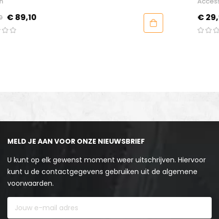
Accessoires
Prijs
€ 29,95
MELD JE AAN VOOR ONZE NIEUWSBRIEF
U kunt op elk gewenst moment weer uitschrijven. Hiervoor
kunt u de contactgegevens gebruiken uit de algemene
voorwaarden.