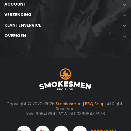
ACCOUNT

VERZENDING

KLANTENSERVICE

OVERIGEN

Copyright © 2020-2026
Smokesmen | BBQ Shop
. All Rights
Reserved.
KVK: 90540301 | BTW: NL003698437B78