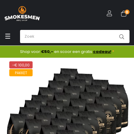
0
Toggle
☰
navigation
Shop voor
€50,-
en scoor een gratis
cadeau!
*
-€ 100,00
PAKKET