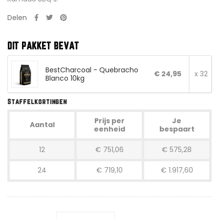
Delen
DIT PAKKET BEVAT
BestCharcoal - Quebracho
€ 24,95
x 32
Blanco 10kg
Staffelkortingen
Prijs per
Je
Aantal
eenheid
bespaart
12
€ 751,06
€ 575,28
24
€ 719,10
€ 1.917,60