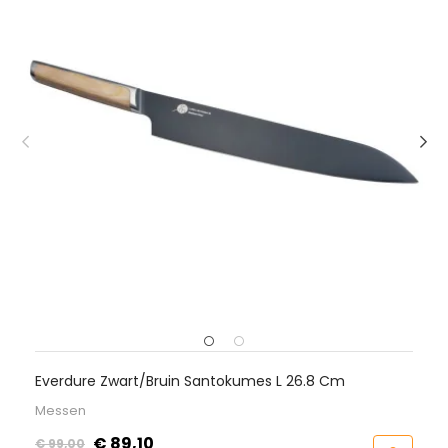
ruin Santokumes L 26.8 Cm
BBQ Kolen Starter 
Accessoires
Prijs
€ 29,95