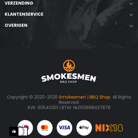
VERZENDING

KLANTENSERVICE

OVERIGEN

Copyright © 2020-2026
Smokesmen | BBQ Shop
. All Rights
Reserved.
KVK: 90540301 | BTW: NL003698437B78