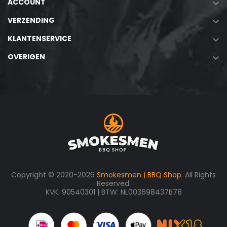
ACCOUNT

VERZENDING

KLANTENSERVICE

OVERIGEN

Copyright © 2020-2026
Smokesmen | BBQ Shop
. All Rights
Reserved.
KVK: 90540301 | BTW: NL003698437B78