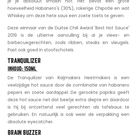
je je absoluut smokin hot. Het bevat een grote
hoeveelheid Habanero's (30%), rokerige Chipotle en wat
Whiskey om deze hete saus een zoete toets te geven.
Deze winnaar van de Duitse Chili Award 'Best Hot Sauce'
2019 is de ultieme aanvulling bij al je vlees- en
barbecuegerechten, zoals ribben, steaks en vleugels.
Past ook goed in stoofschotels.
TRANQUILIZER
INHOUD: 150ML
De Tranquilizer van Raijmakers Heetmakers is een
veelzijdige hot sauce door de combinatie van habanero
pepers en zoete aardappel. De gerookte paprika geeft
deze hot sauce net dat beetje extra diepte en daardoor
is hij bij ontzettend veel gerechten als tafelsaus te
gebruiken. En natuurlijk is ook weer de verpakking een
absolute eyecatcher.
BRAIN BUZZER