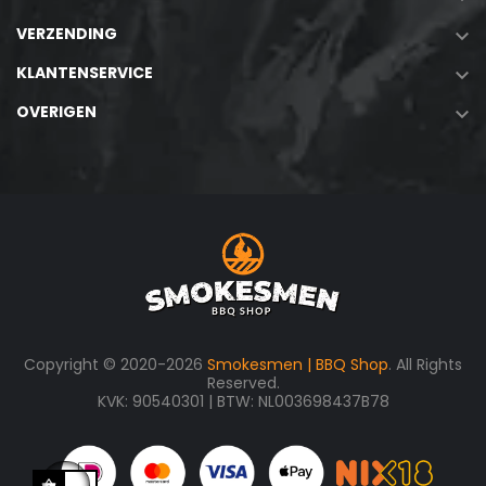
VERZENDING

KLANTENSERVICE

OVERIGEN

Copyright © 2020-2026
Smokesmen | BBQ Shop
. All Rights
Reserved.
KVK: 90540301 | BTW: NL003698437B78