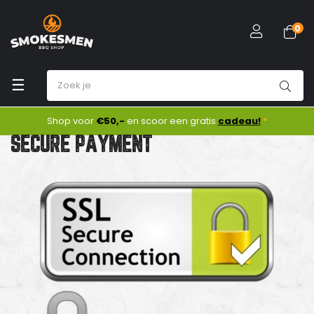
0
Toggle
☰
navigation
Shop voor
€50,-
en scoor een gratis
cadeau!
*
SECURE PAYMENT