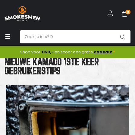
0
Toggle
☰
navigation
Shop voor
€50,-
en scoor een gratis
cadeau!
*
NIEUWE KAMADO 1STE KEER
GEBRUIKERSTIPS