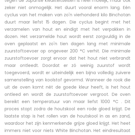
tegen de Japanse kwaliteitseisen is heel moeilijk, maar ook
zeker niet onmogelijk. Het duurt vooral enorm lang. Eén
cyclus van het maken van zo'n vierhonderd kilo Binchotan
duurt maar liefst 15 dagen. Die cyclus begint met het
verzamelen van hout en eindigt met het verpakken in
dozen. Het verzamelde hout wordt eerst zorgvuldig in de
oven geplaatst en zo'n tien dagen lang met minimale
zuurstoftoevoer op ongeveer 200 °C verhit. Die minimale
zuurstoftoevoer zorgt ervoor dat het hout niet verbrandt
maar ontleedt. Doordat er zó weinig zuurstof wordt
toegevoerd, wordt er uiteindelijk een bijna volledig zuivere
samenstelling van koolstof gevormd. Wanneer de rook die
uit de oven komt nét de goede kleur heeft, is het hout
ontleed en wordt de zuurstoftoevoer vergroot. De oven
bereikt een temperatuur van maar liefst 1000 °C . Dit
proces stopt zodra de houtskool een rode gloed krijgt. De
laatste stap is het rollen van de houtskool in as en zand,
waardoor het zijn kenmerkende grijze gloed krijgt. Het heet
immers niet voor niets White Binchotan. Het eindresultaat