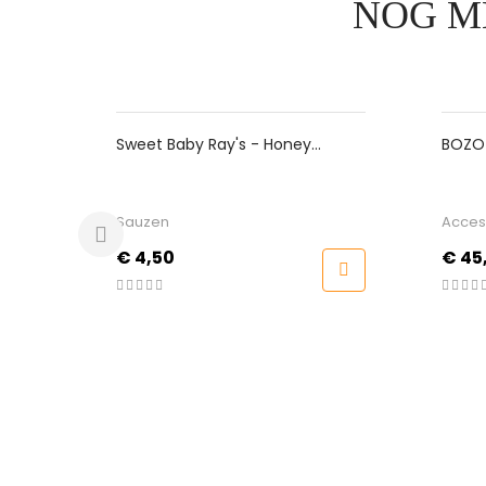
NOG M
Sweet Baby Ray's - Honey
BOZO - Ka
Chipotle
Large
Sauzen
Accessoires
Prijs
Prijs
€ 4,50
€ 45,00