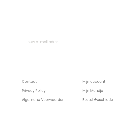
MELD JE AAN VOOR ONZE NIEUWSBRIEF
U kunt op elk gewenst moment weer uitschrijven. Hi
contactgegevens gebruiken uit de algemene voor
INFORMATIE
ACCOUNT
Contact
Mijn account
Privacy Policy
Mijn Mandje
Algemene Voorwaarden
Bestel Geschiede