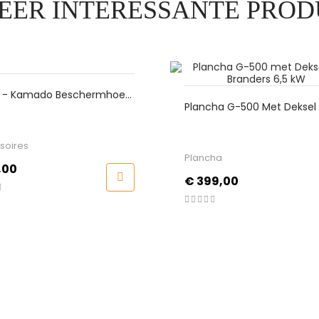
EER INTERESSANTE PROD
mado Beschermhoes
Plancha G-500 Met Deksel En 2
Branders 6,5 KW
Plancha
Prijs
€ 399,00