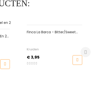
UCTEN:
Finca La Barca - Bitter/Sweet
Rock'N'Rubs
Gerookt Paprikapoeder
Hurricane
Kruiden
Rubs
Prijs
Prijs
€ 3,95
€ 9,99