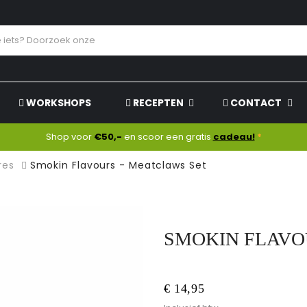
WORKSHOPS
RECEPTEN
CONTACT
Shop voor
€50,-
en scoor een gratis
cadeau!
*
res
Smokin Flavours - Meatclaws Set
SMOKIN FLAVO
€ 14,95