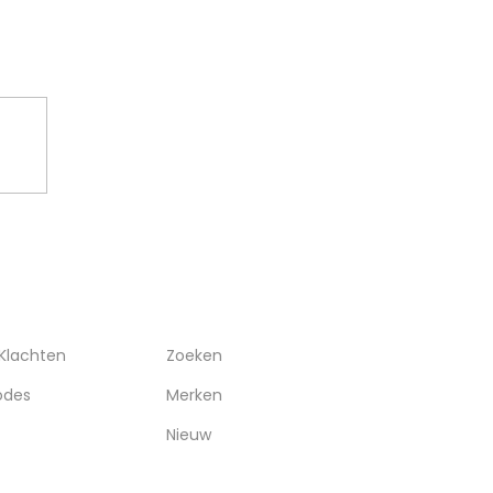
WHATSAPP
RVICE
OVERIGEN
 Klachten
Zoeken
odes
Merken
Nieuw