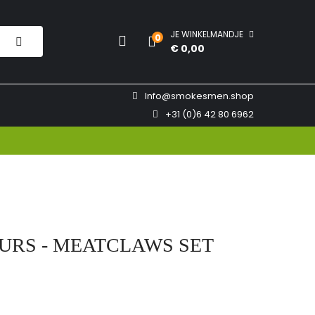
JE WINKELMANDJE
0
€ 0,00
Info@smokesmen.shop
+31 (0)6 42 80 6962
URS - MEATCLAWS SET