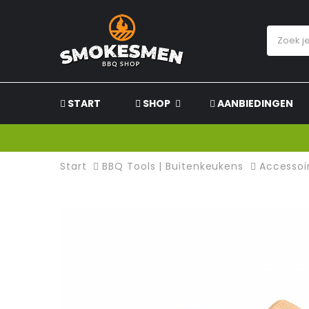
START
SHOP
AANBIEDINGEN
Start
BBQ Tools | Buitenkeukens
Accessoi