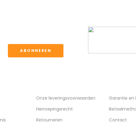
BBQ CLUB
ervoor kunt u de
waarden.
ABONNEREN
VERZENDING
KLANTENSE
Onze leveringsvoorwaarden
Garantie en
Herroepingsrecht
Betaalmeth
nis
Retourneren
Contact